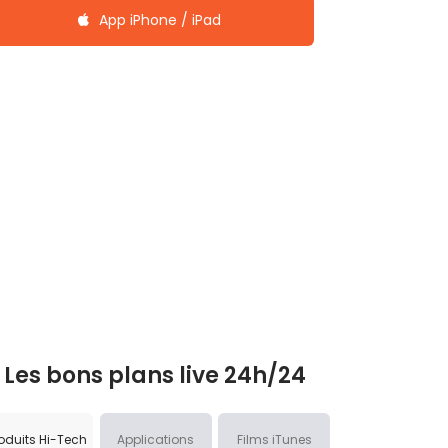
App iPhone / iPad
Les bons plans live 24h/24
oduits Hi-Tech
Applications
Films iTunes