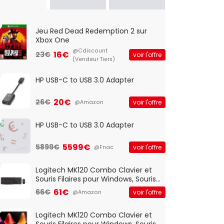
Jeu Red Dead Redemption 2 sur
Xbox One
@Cdiscount
16€
23€
voir l'offre
(Vendeur Tiers)
HP USB-C to USB 3.0 Adapter
20€
26€
voir l'offre
@Amazon
HP USB-C to USB 3.0 Adapter
5599€
5899€
voir l'offre
@Fnac
Logitech MK120 Combo Clavier et
Souris Filaires pour Windows, Souris
Optique Filaire, Connexion USB Plug
61€
66€
voir l'offre
@Amazon
And Play, Confortable, Taille
Standard, PC/Portable, Clavier
QWERTY UK - Noir
Logitech MK120 Combo Clavier et
Souris Filaires pour Windows, Souris