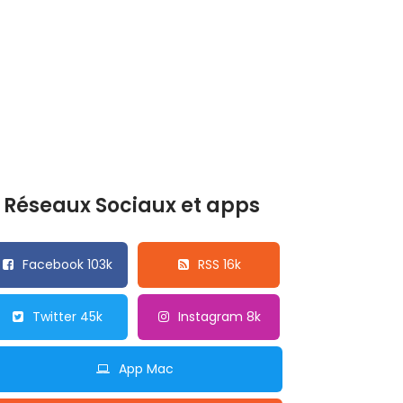
Réseaux Sociaux et apps
Facebook 103k
RSS 16k
Twitter 45k
Instagram 8k
App Mac