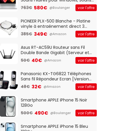
Optique Filaire, Connexion USB Plug
580€
763€
voir l'offre
@Boulanger
And Play, Confortable, Taille
Standard, PC/Portable, Clavier
QWERTY UK - Noir
PIONEER PLX-500 Blanche - Platine
vinyle à entraénement direct 3
vitesses (33-45-78 trs/min) avec
349€
385€
voir l'offre
@Amazon
pre-ampli intégré et port USB
Asus RT-AC59U Routeur sans Fil
Double Bande Gigabit (Serveur et
Client VPN, Triple Vlan, Mode Point
40€
50€
voir l'offre
@Amazon
d'accès et Bridge, contrôle
Parental, Qos)
Panasonic KX-TG6822 Téléphones
Sans fil Répondeur Ecran [Version
Française]
32€
48€
voir l'offre
@Amazon
Smartphone APPLE iPhone 15 Noir
128Go
490€
500€
voir l'offre
@Boulanger
Smartphone APPLE iPhone 15 Bleu