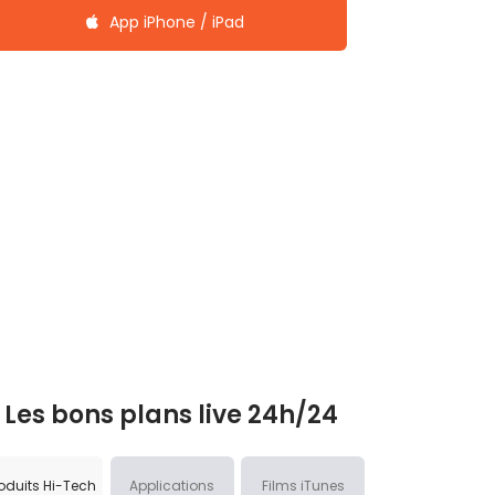
App iPhone / iPad
Les bons plans live 24h/24
oduits Hi-Tech
Applications
Films iTunes