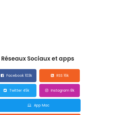
Réseaux Sociaux et apps
Facebook 103k
RSS 16k
Twitter 45k
Instagram 8k
App Mac