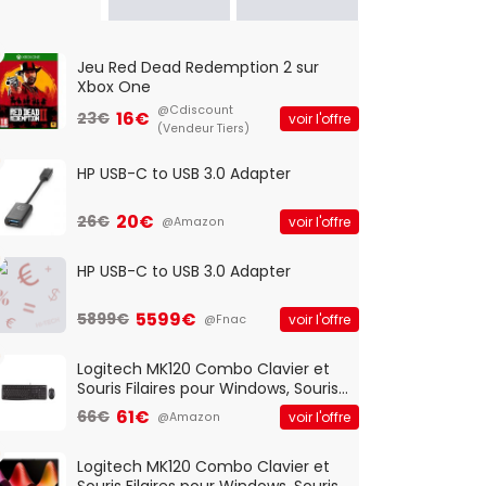
Jeu Red Dead Redemption 2 sur
Xbox One
@Cdiscount
16€
23€
voir l'offre
(Vendeur Tiers)
HP USB-C to USB 3.0 Adapter
20€
26€
voir l'offre
@Amazon
HP USB-C to USB 3.0 Adapter
5599€
5899€
voir l'offre
@Fnac
Logitech MK120 Combo Clavier et
Souris Filaires pour Windows, Souris
Optique Filaire, Connexion USB Plug
61€
66€
voir l'offre
@Amazon
And Play, Confortable, Taille
Standard, PC/Portable, Clavier
QWERTY UK - Noir
Logitech MK120 Combo Clavier et
Souris Filaires pour Windows, Souris