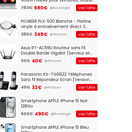
Optique Filaire, Connexion USB Plug
580€
763€
voir l'offre
@Boulanger
And Play, Confortable, Taille
Standard, PC/Portable, Clavier
QWERTY UK - Noir
PIONEER PLX-500 Blanche - Platine
vinyle à entraénement direct 3
vitesses (33-45-78 trs/min) avec
349€
385€
voir l'offre
@Amazon
pre-ampli intégré et port USB
Asus RT-AC59U Routeur sans Fil
Double Bande Gigabit (Serveur et
Client VPN, Triple Vlan, Mode Point
40€
50€
voir l'offre
@Amazon
d'accès et Bridge, contrôle
Parental, Qos)
Panasonic KX-TG6822 Téléphones
Sans fil Répondeur Ecran [Version
Française]
32€
48€
voir l'offre
@Amazon
Smartphone APPLE iPhone 15 Noir
128Go
490€
500€
voir l'offre
@Boulanger
Smartphone APPLE iPhone 15 Bleu