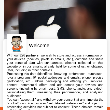
Welcome
With our 226
partners
, we wish to store and access information on
your devices (cookies, pixels in emails, etc.), combine and share
your personal data with our partners, whether collected on this
website or in our emails, already held by some of us, or obtained
later, including in other contexts.
Processing this data (identifiers, browsing, preferences, purchases,
loyalty programs, IP, postal addresses and emails, phone, precise
geolocation, etc.) allows developing and offering you services,
content, commercial offers and ads across your devices and
Apple échoue à obtenir de la RAM chinoise
screens (including by email, post, SMS, phone, audio, and video),
moins chère
personalising them, measuring their performance, and analysing
audiences.
You can "accept all" and withdraw your consent at any time via the
6 Aug. 2026 • 14:57
"cookie" icon
. You can also "set detailed preferences" and object to
processing activities not subject to consent. These choices remain