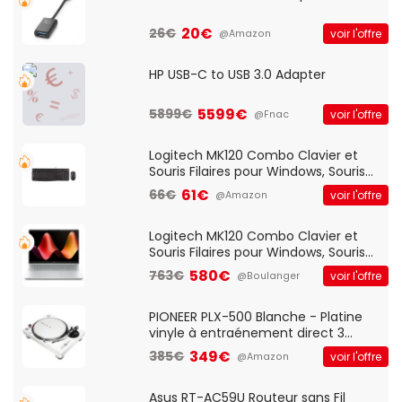
20€
26€
voir l'offre
@Amazon
HP USB-C to USB 3.0 Adapter
5599€
5899€
voir l'offre
@Fnac
Logitech MK120 Combo Clavier et
Souris Filaires pour Windows, Souris
Optique Filaire, Connexion USB Plug
61€
66€
voir l'offre
@Amazon
And Play, Confortable, Taille
Standard, PC/Portable, Clavier
QWERTY UK - Noir
Logitech MK120 Combo Clavier et
Souris Filaires pour Windows, Souris
Optique Filaire, Connexion USB Plug
580€
763€
voir l'offre
@Boulanger
And Play, Confortable, Taille
Standard, PC/Portable, Clavier
QWERTY UK - Noir
PIONEER PLX-500 Blanche - Platine
vinyle à entraénement direct 3
vitesses (33-45-78 trs/min) avec
349€
385€
voir l'offre
@Amazon
pre-ampli intégré et port USB
Asus RT-AC59U Routeur sans Fil