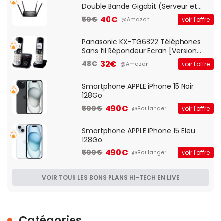
Double Bande Gigabit (Serveur et
Client VPN, Triple Vlan, Mode Point
40€
50€
voir l'offre
@Amazon
d'accès et Bridge, contrôle Parental,
Qos)
Panasonic KX-TG6822 Téléphones
Sans fil Répondeur Ecran [Version
Française]
32€
48€
voir l'offre
@Amazon
Smartphone APPLE iPhone 15 Noir
128Go
490€
500€
voir l'offre
@Boulanger
Smartphone APPLE iPhone 15 Bleu
128Go
490€
500€
voir l'offre
@Boulanger
VOIR TOUS LES BONS PLANS HI-TECH EN LIVE
Catégories