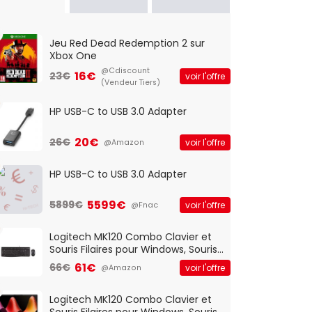
Jeu Red Dead Redemption 2 sur
Xbox One
@Cdiscount
16€
23€
voir l'offre
(Vendeur Tiers)
HP USB-C to USB 3.0 Adapter
20€
26€
voir l'offre
@Amazon
HP USB-C to USB 3.0 Adapter
5599€
5899€
voir l'offre
@Fnac
Logitech MK120 Combo Clavier et
Souris Filaires pour Windows, Souris
Optique Filaire, Connexion USB Plug
61€
66€
voir l'offre
@Amazon
And Play, Confortable, Taille
Standard, PC/Portable, Clavier
QWERTY UK - Noir
Logitech MK120 Combo Clavier et
Souris Filaires pour Windows, Souris