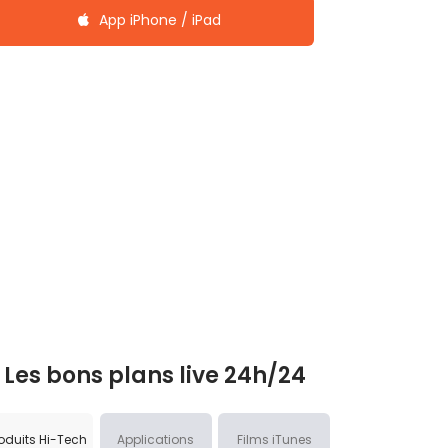
App iPhone / iPad
Les bons plans live 24h/24
oduits Hi-Tech
Applications
Films iTunes