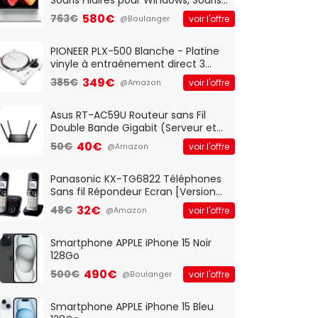
Optique Filaire, Connexion USB Plug
580€
763€
voir l'offre
@Boulanger
And Play, Confortable, Taille
Standard, PC/Portable, Clavier
QWERTY UK - Noir
PIONEER PLX-500 Blanche - Platine
vinyle à entraénement direct 3
vitesses (33-45-78 trs/min) avec
349€
385€
voir l'offre
@Amazon
pre-ampli intégré et port USB
Asus RT-AC59U Routeur sans Fil
Double Bande Gigabit (Serveur et
Client VPN, Triple Vlan, Mode Point
40€
50€
voir l'offre
@Amazon
d'accès et Bridge, contrôle
Parental, Qos)
Panasonic KX-TG6822 Téléphones
Sans fil Répondeur Ecran [Version
Française]
32€
48€
voir l'offre
@Amazon
Smartphone APPLE iPhone 15 Noir
128Go
490€
500€
voir l'offre
@Boulanger
Smartphone APPLE iPhone 15 Bleu