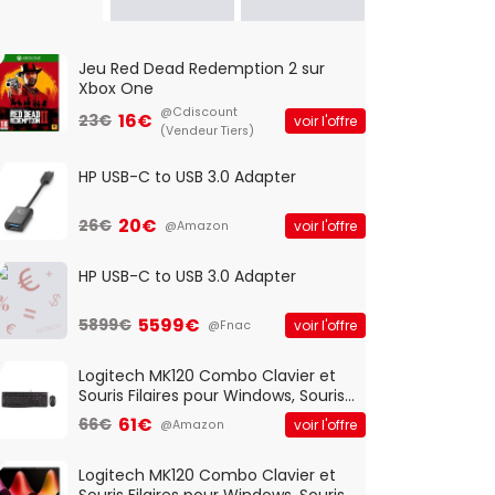
Jeu Red Dead Redemption 2 sur
Xbox One
@Cdiscount
16€
23€
voir l'offre
(Vendeur Tiers)
HP USB-C to USB 3.0 Adapter
20€
26€
voir l'offre
@Amazon
HP USB-C to USB 3.0 Adapter
5599€
5899€
voir l'offre
@Fnac
Logitech MK120 Combo Clavier et
Souris Filaires pour Windows, Souris
Optique Filaire, Connexion USB Plug
61€
66€
voir l'offre
@Amazon
And Play, Confortable, Taille
Standard, PC/Portable, Clavier
QWERTY UK - Noir
Logitech MK120 Combo Clavier et
Souris Filaires pour Windows, Souris