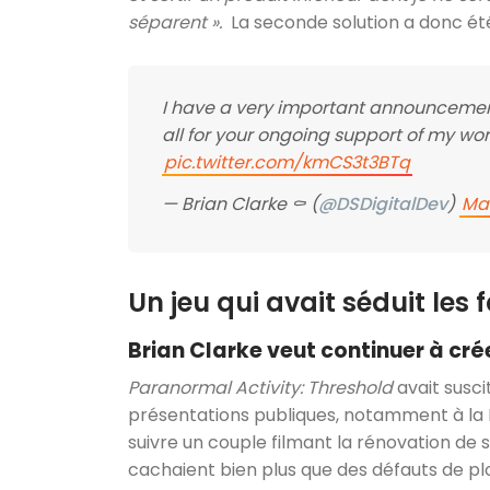
séparent ».
La seconde solution a donc été
I have a very important announcemen
all for your ongoing support of my wor
pic.twitter.com/kmCS3t3BTq
— Brian Clarke ⚰️ (
@DSDigitalDev
)
May
Un jeu qui avait séduit les 
Brian Clarke veut continuer à crée
Paranormal Activity: Threshold
avait susci
présentations publiques, notamment à la PAX
suivre un couple filmant la rénovation de 
cachaient bien plus que des défauts de plo