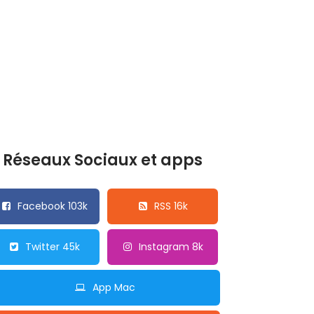
Réseaux Sociaux et apps
Facebook 103k
RSS 16k
Twitter 45k
Instagram 8k
App Mac