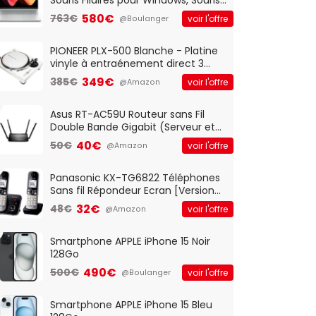
Optique Filaire, Connexion USB Plug
580€
763€
voir l'offre
@Boulanger
And Play, Confortable, Taille
Standard, PC/Portable, Clavier
QWERTY UK - Noir
PIONEER PLX-500 Blanche - Platine
vinyle à entraénement direct 3
vitesses (33-45-78 trs/min) avec
349€
385€
voir l'offre
@Amazon
pre-ampli intégré et port USB
Asus RT-AC59U Routeur sans Fil
Double Bande Gigabit (Serveur et
Client VPN, Triple Vlan, Mode Point
40€
50€
voir l'offre
@Amazon
d'accès et Bridge, contrôle
Parental, Qos)
Panasonic KX-TG6822 Téléphones
Sans fil Répondeur Ecran [Version
Française]
32€
48€
voir l'offre
@Amazon
Smartphone APPLE iPhone 15 Noir
128Go
490€
500€
voir l'offre
@Boulanger
Smartphone APPLE iPhone 15 Bleu