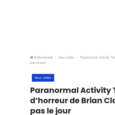
KultureGeek
Jeux vidéo
Paranormal Activity Thr
pas le jour
Jeux vidéo
Paranormal Activity T
d’horreur de Brian Cl
pas le jour