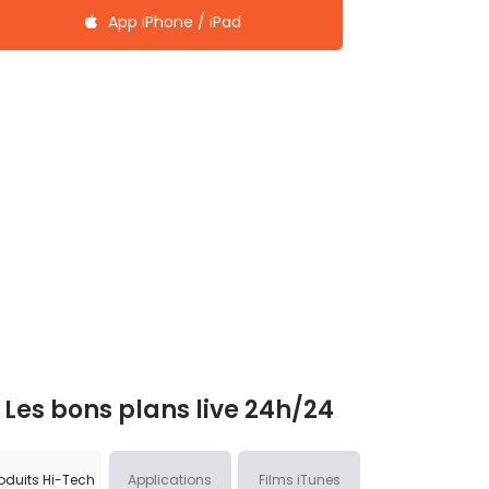
App iPhone / iPad
Les bons plans live 24h/24
oduits Hi-Tech
Applications
Films iTunes