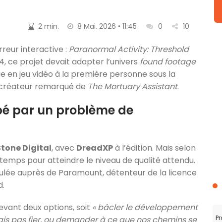
2 min.
8 Mai. 2026 • 11:45
0
10
reur interactive :
Paranormal Activity: Threshold
, ce projet devait adapter l’univers
found footage
 en jeu vidéo à la première personne sous la
t créateur remarqué de
The Mortuary Assistant
.
pé par un problème de
tone Digital
, avec
DreadXP
à l’édition. Mais selon
e temps pour atteindre le niveau de qualité attendu.
lée auprès de Paramount, détenteur de la licence
d.
evant deux options, soit
« bâcler le développement
Pr
serais pas fier, ou demander à ce que nos chemins se