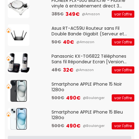
QWERTY UK - Noir
PIONEER PLX-500 Blanche - Platine
vinyle à entraénement direct 3
vitesses (33-45-78 trs/min) avec
349€
385€
voir l'offre
@Amazon
pre-ampli intégré et port USB
Asus RT-AC59U Routeur sans Fil
Double Bande Gigabit (Serveur et
Client VPN, Triple Vlan, Mode Point
40€
50€
voir l'offre
@Amazon
d'accès et Bridge, contrôle Parental,
Qos)
Panasonic KX-TG6822 Téléphones
Sans fil Répondeur Ecran [Version
Française]
32€
48€
voir l'offre
@Amazon
Smartphone APPLE iPhone 15 Noir
128Go
490€
500€
voir l'offre
@Boulanger
Smartphone APPLE iPhone 15 Bleu
128Go
490€
500€
voir l'offre
@Boulanger