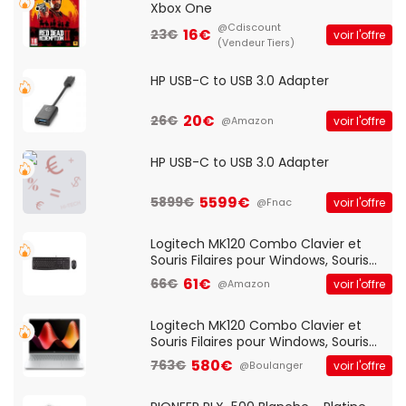
Xbox One
@Cdiscount
16€
23€
voir l'offre
(Vendeur Tiers)
HP USB-C to USB 3.0 Adapter
20€
26€
voir l'offre
@Amazon
HP USB-C to USB 3.0 Adapter
5599€
5899€
voir l'offre
@Fnac
Logitech MK120 Combo Clavier et
Souris Filaires pour Windows, Souris
Optique Filaire, Connexion USB Plug
61€
66€
voir l'offre
@Amazon
And Play, Confortable, Taille
Standard, PC/Portable, Clavier
QWERTY UK - Noir
Logitech MK120 Combo Clavier et
Souris Filaires pour Windows, Souris
Optique Filaire, Connexion USB Plug
580€
763€
voir l'offre
@Boulanger
And Play, Confortable, Taille
Standard, PC/Portable, Clavier