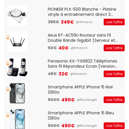
Standard, PC/Portable, Clavier
QWERTY UK - Noir
PIONEER PLX-500 Blanche - Platine
vinyle à entraénement direct 3
vitesses (33-45-78 trs/min) avec
349€
385€
voir l'offre
@Amazon
pre-ampli intégré et port USB
Asus RT-AC59U Routeur sans Fil
Double Bande Gigabit (Serveur et
Client VPN, Triple Vlan, Mode Point
40€
50€
voir l'offre
@Amazon
d'accès et Bridge, contrôle Parental,
Qos)
Panasonic KX-TG6822 Téléphones
Sans fil Répondeur Ecran [Version
Française]
32€
48€
voir l'offre
@Amazon
Smartphone APPLE iPhone 15 Noir
128Go
490€
500€
voir l'offre
@Boulanger
Smartphone APPLE iPhone 15 Bleu
128Go
490€
500€
voir l'offre
@Boulanger