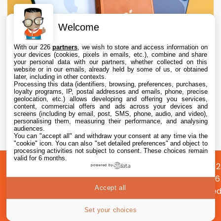
Welcome
With our 226
partners
, we wish to store and access information on
your devices (cookies, pixels in emails, etc.), combine and share
your personal data with our partners, whether collected on this
website or in our emails, already held by some of us, or obtained
later, including in other contexts.
Processing this data (identifiers, browsing, preferences, purchases,
loyalty programs, IP, postal addresses and emails, phone, precise
geolocation, etc.) allows developing and offering you services,
content, commercial offers and ads across your devices and
Apple augmente les valeurs de reprise des
screens (including by email, post, SMS, phone, audio, and video),
iPhone, iPad, Mac et Apple Watch
personalising them, measuring their performance, and analysing
audiences.
You can "accept all" and withdraw your consent at any time via the
6 Aug. 2026 • 19:02
"cookie" icon
. You can also "set detailed preferences" and object to
processing activities not subject to consent. These choices remain
valid for 6 months.
A
Préférences
Confidentialité
© 2012
powered by
propos
cookies
2026
Accept all
i2CMed
|
37
Set your choices