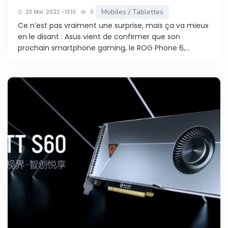
Mobiles / Tablettes
23 Mai. 2022 • 13:10
0
Ce n’est pas vraiment une surprise, mais ça va mieux
en le disant : Asus vient de confirmer que son
prochain smartphone gaming, le ROG Phone 6,...