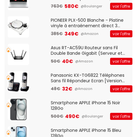
Optique Filaire, Connexion USB Plug
580€
763€
voir l'offre
@Boulanger
And Play, Confortable, Taille
Standard, PC/Portable, Clavier
QWERTY UK - Noir
PIONEER PLX-500 Blanche - Platine
vinyle à entraénement direct 3
vitesses (33-45-78 trs/min) avec
349€
385€
voir l'offre
@Amazon
pre-ampli intégré et port USB
Asus RT-AC59U Routeur sans Fil
Double Bande Gigabit (Serveur et
Client VPN, Triple Vlan, Mode Point
40€
50€
voir l'offre
@Amazon
d'accès et Bridge, contrôle Parental,
Qos)
Panasonic KX-TG6822 Téléphones
Sans fil Répondeur Ecran [Version
Française]
32€
48€
voir l'offre
@Amazon
Smartphone APPLE iPhone 15 Noir
128Go
490€
500€
voir l'offre
@Boulanger
Smartphone APPLE iPhone 15 Bleu
128Go