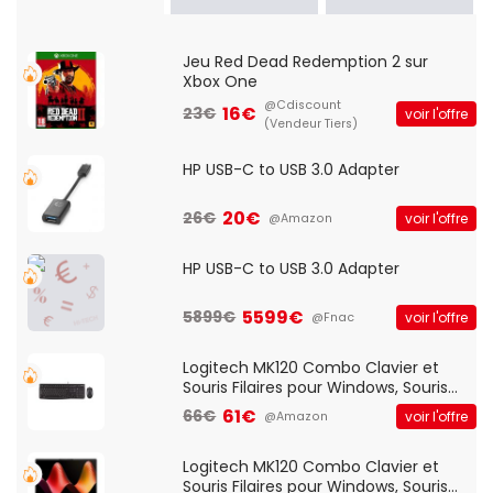
Jeu Red Dead Redemption 2 sur
Xbox One
@Cdiscount
16€
23€
voir l'offre
(Vendeur Tiers)
HP USB-C to USB 3.0 Adapter
20€
26€
voir l'offre
@Amazon
HP USB-C to USB 3.0 Adapter
5599€
5899€
voir l'offre
@Fnac
Logitech MK120 Combo Clavier et
Souris Filaires pour Windows, Souris
Optique Filaire, Connexion USB Plug
61€
66€
voir l'offre
@Amazon
And Play, Confortable, Taille
Standard, PC/Portable, Clavier
QWERTY UK - Noir
Logitech MK120 Combo Clavier et
Souris Filaires pour Windows, Souris