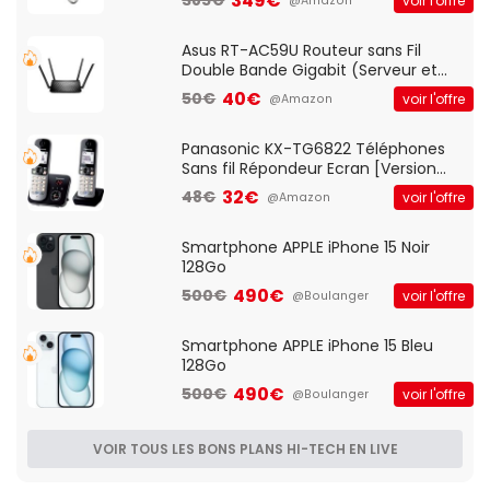
349€
385€
voir l'offre
@Amazon
pre-ampli intégré et port USB
Asus RT-AC59U Routeur sans Fil
Double Bande Gigabit (Serveur et
Client VPN, Triple Vlan, Mode Point
40€
50€
voir l'offre
@Amazon
d'accès et Bridge, contrôle Parental,
Qos)
Panasonic KX-TG6822 Téléphones
Sans fil Répondeur Ecran [Version
Française]
32€
48€
voir l'offre
@Amazon
Smartphone APPLE iPhone 15 Noir
128Go
490€
500€
voir l'offre
@Boulanger
Smartphone APPLE iPhone 15 Bleu
128Go
490€
500€
voir l'offre
@Boulanger
VOIR TOUS LES BONS PLANS HI-TECH EN LIVE