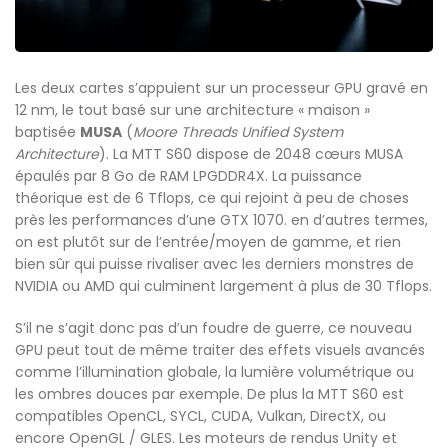
Les deux cartes s’appuient sur un processeur GPU gravé en
12 nm, le tout basé sur une architecture « maison »
baptisée
MUSA
(
Moore Threads Unified System
Architecture
). La MTT S60 dispose de 2048 cœurs MUSA
épaulés par 8 Go de RAM LPGDDR4X. La puissance
théorique est de 6 Tflops, ce qui rejoint à peu de choses
près les performances d’une GTX 1070. en d’autres termes,
on est plutôt sur de l’entrée/moyen de gamme, et rien
bien sûr qui puisse rivaliser avec les derniers monstres de
NVIDIA ou AMD qui culminent largement à plus de 30 Tflops.
S’il ne s’agit donc pas d’un foudre de guerre, ce nouveau
GPU peut tout de même traiter des effets visuels avancés
comme l’illumination globale, la lumière volumétrique ou
les ombres douces par exemple. De plus la MTT S60 est
compatibles OpenCL, SYCL, CUDA, Vulkan, DirectX, ou
encore OpenGL / GLES. Les moteurs de rendus Unity et