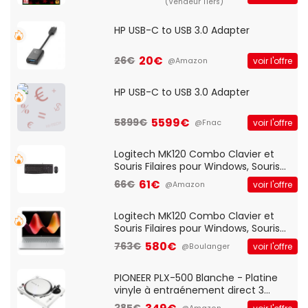
(Vendeur Tiers)
HP USB-C to USB 3.0 Adapter
20€
26€
voir l'offre
@Amazon
HP USB-C to USB 3.0 Adapter
5599€
5899€
voir l'offre
@Fnac
Logitech MK120 Combo Clavier et
Souris Filaires pour Windows, Souris
Optique Filaire, Connexion USB Plug
61€
66€
voir l'offre
@Amazon
And Play, Confortable, Taille
Standard, PC/Portable, Clavier
QWERTY UK - Noir
Logitech MK120 Combo Clavier et
Souris Filaires pour Windows, Souris
Optique Filaire, Connexion USB Plug
580€
763€
voir l'offre
@Boulanger
And Play, Confortable, Taille
Standard, PC/Portable, Clavier
QWERTY UK - Noir
PIONEER PLX-500 Blanche - Platine
vinyle à entraénement direct 3
vitesses (33-45-78 trs/min) avec