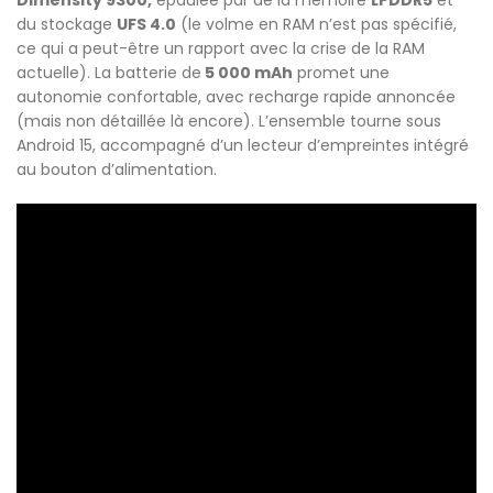
Dimensity 9300,
épaulée par de la mémoire
LPDDR5
et
du stockage
UFS 4.0
(le volme en RAM n’est pas spécifié,
ce qui a peut-être un rapport avec la crise de la RAM
actuelle). La batterie de
5 000 mAh
promet une
autonomie confortable, avec recharge rapide annoncée
(mais non détaillée là encore). L’ensemble tourne sous
Android 15, accompagné d’un lecteur d’empreintes intégré
au bouton d’alimentation.