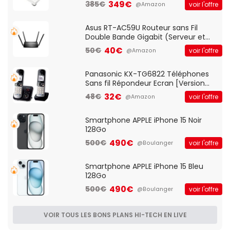
vitesses (33-45-78 trs/min) avec
349€
385€
voir l'offre
@Amazon
pre-ampli intégré et port USB
Asus RT-AC59U Routeur sans Fil
Double Bande Gigabit (Serveur et
Client VPN, Triple Vlan, Mode Point
40€
50€
voir l'offre
@Amazon
d'accès et Bridge, contrôle Parental,
Qos)
Panasonic KX-TG6822 Téléphones
Sans fil Répondeur Ecran [Version
Française]
32€
48€
voir l'offre
@Amazon
Smartphone APPLE iPhone 15 Noir
128Go
490€
500€
voir l'offre
@Boulanger
Smartphone APPLE iPhone 15 Bleu
128Go
490€
500€
voir l'offre
@Boulanger
VOIR TOUS LES BONS PLANS HI-TECH EN LIVE