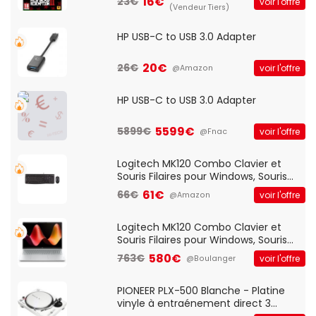
16€
23€
voir l'offre
(Vendeur Tiers)
HP USB-C to USB 3.0 Adapter
20€
26€
voir l'offre
@Amazon
HP USB-C to USB 3.0 Adapter
5599€
5899€
voir l'offre
@Fnac
Logitech MK120 Combo Clavier et
Souris Filaires pour Windows, Souris
Optique Filaire, Connexion USB Plug
61€
66€
voir l'offre
@Amazon
And Play, Confortable, Taille
Standard, PC/Portable, Clavier
QWERTY UK - Noir
Logitech MK120 Combo Clavier et
Souris Filaires pour Windows, Souris
Optique Filaire, Connexion USB Plug
580€
763€
voir l'offre
@Boulanger
And Play, Confortable, Taille
Standard, PC/Portable, Clavier
QWERTY UK - Noir
PIONEER PLX-500 Blanche - Platine
vinyle à entraénement direct 3