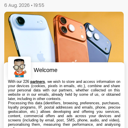
6 Aug. 2026 • 19:55
Welcome
With our 226
partners
, we wish to store and access information on
your devices (cookies, pixels in emails, etc.), combine and share
your personal data with our partners, whether collected on this
website or in our emails, already held by some of us, or obtained
later, including in other contexts.
Processing this data (identifiers, browsing, preferences, purchases,
loyalty programs, IP, postal addresses and emails, phone, precise
geolocation, etc.) allows developing and offering you services,
content, commercial offers and ads across your devices and
Apple augmente les valeurs de reprise des
screens (including by email, post, SMS, phone, audio, and video),
iPhone, iPad, Mac et Apple Watch
personalising them, measuring their performance, and analysing