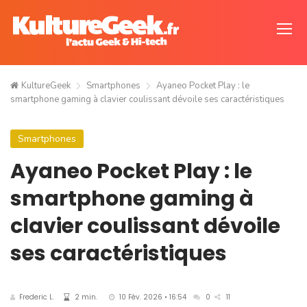
KultureGeek
Smartphones
Ayaneo Pocket Play : le
smartphone gaming à clavier coulissant dévoile ses caractéristiques
Smartphones
Ayaneo Pocket Play : le
smartphone gaming à
clavier coulissant dévoile
ses caractéristiques
Frederic L.
2 min.
10 Fév. 2026 • 16:54
0
11