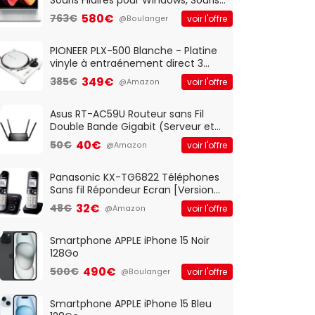
Optique Filaire, Connexion USB Plug
580€
763€
voir l'offre
@Boulanger
And Play, Confortable, Taille
Standard, PC/Portable, Clavier
QWERTY UK - Noir
PIONEER PLX-500 Blanche - Platine
vinyle à entraénement direct 3
vitesses (33-45-78 trs/min) avec
349€
385€
voir l'offre
@Amazon
pre-ampli intégré et port USB
Asus RT-AC59U Routeur sans Fil
Double Bande Gigabit (Serveur et
Client VPN, Triple Vlan, Mode Point
40€
50€
voir l'offre
@Amazon
d'accès et Bridge, contrôle
Parental, Qos)
Panasonic KX-TG6822 Téléphones
Sans fil Répondeur Ecran [Version
Française]
32€
48€
voir l'offre
@Amazon
Smartphone APPLE iPhone 15 Noir
128Go
490€
500€
voir l'offre
@Boulanger
Smartphone APPLE iPhone 15 Bleu