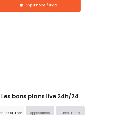
App iPhone / iPad
Les bons plans live 24h/24
oduits Hi-Tech
Applications
Films iTunes