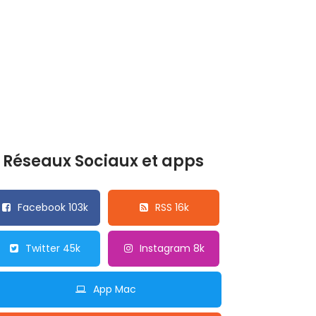
Réseaux Sociaux et apps
Facebook 103k
RSS 16k
Twitter 45k
Instagram 8k
App Mac