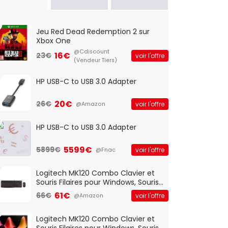
Jeu Red Dead Redemption 2 sur
Xbox One
@Cdiscount
16€
23€
voir l'offre
(Vendeur Tiers)
HP USB-C to USB 3.0 Adapter
20€
26€
voir l'offre
@Amazon
HP USB-C to USB 3.0 Adapter
5599€
5899€
voir l'offre
@Fnac
Logitech MK120 Combo Clavier et
Souris Filaires pour Windows, Souris
Optique Filaire, Connexion USB Plug
61€
66€
voir l'offre
@Amazon
And Play, Confortable, Taille
Standard, PC/Portable, Clavier
QWERTY UK - Noir
Logitech MK120 Combo Clavier et
Souris Filaires pour Windows, Souris