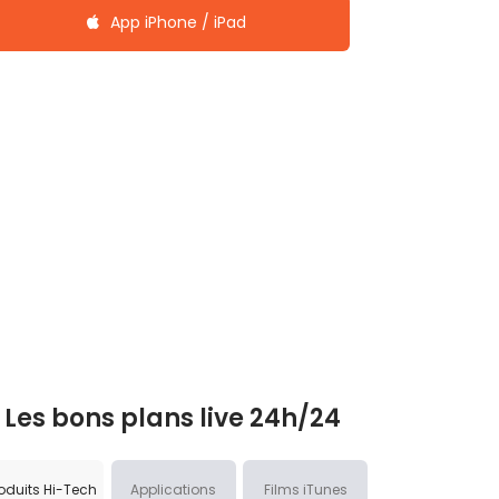
App iPhone / iPad
Les bons plans live 24h/24
oduits Hi-Tech
Applications
Films iTunes