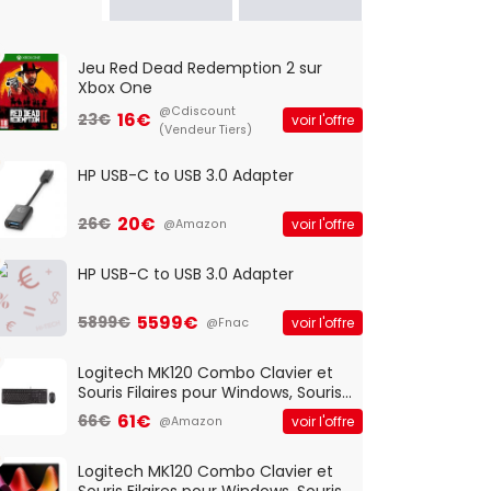
Jeu Red Dead Redemption 2 sur
Xbox One
@Cdiscount
16€
23€
voir l'offre
(Vendeur Tiers)
HP USB-C to USB 3.0 Adapter
20€
26€
voir l'offre
@Amazon
HP USB-C to USB 3.0 Adapter
5599€
5899€
voir l'offre
@Fnac
Logitech MK120 Combo Clavier et
Souris Filaires pour Windows, Souris
Optique Filaire, Connexion USB Plug
61€
66€
voir l'offre
@Amazon
And Play, Confortable, Taille
Standard, PC/Portable, Clavier
QWERTY UK - Noir
Logitech MK120 Combo Clavier et
Souris Filaires pour Windows, Souris