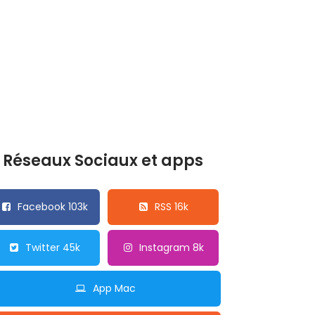
Réseaux Sociaux et apps
Facebook 103k
RSS 16k
Twitter 45k
Instagram 8k
App Mac