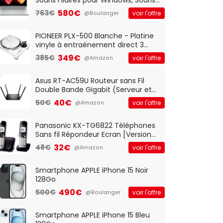
Optique Filaire, Connexion USB Plug
580€
763€
voir l'offre
@Boulanger
And Play, Confortable, Taille
Standard, PC/Portable, Clavier
QWERTY UK - Noir
PIONEER PLX-500 Blanche - Platine
vinyle à entraénement direct 3
vitesses (33-45-78 trs/min) avec
349€
385€
voir l'offre
@Amazon
pre-ampli intégré et port USB
Asus RT-AC59U Routeur sans Fil
Double Bande Gigabit (Serveur et
Client VPN, Triple Vlan, Mode Point
40€
50€
voir l'offre
@Amazon
d'accès et Bridge, contrôle
Parental, Qos)
Panasonic KX-TG6822 Téléphones
Sans fil Répondeur Ecran [Version
Française]
32€
48€
voir l'offre
@Amazon
Smartphone APPLE iPhone 15 Noir
128Go
490€
500€
voir l'offre
@Boulanger
Smartphone APPLE iPhone 15 Bleu