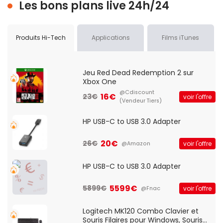
Les bons plans live 24h/24
Produits Hi-Tech
Applications
Films iTunes
Jeu Red Dead Redemption 2 sur
Xbox One
@Cdiscount
16€
23€
voir l'offre
(Vendeur Tiers)
HP USB-C to USB 3.0 Adapter
20€
26€
voir l'offre
@Amazon
HP USB-C to USB 3.0 Adapter
5599€
5899€
voir l'offre
@Fnac
Logitech MK120 Combo Clavier et
Souris Filaires pour Windows, Souris