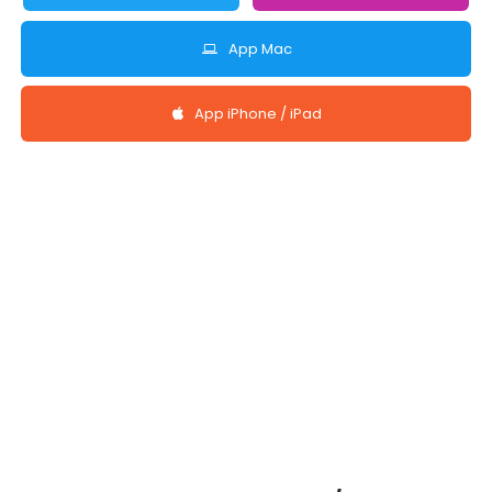
App Mac
App iPhone / iPad