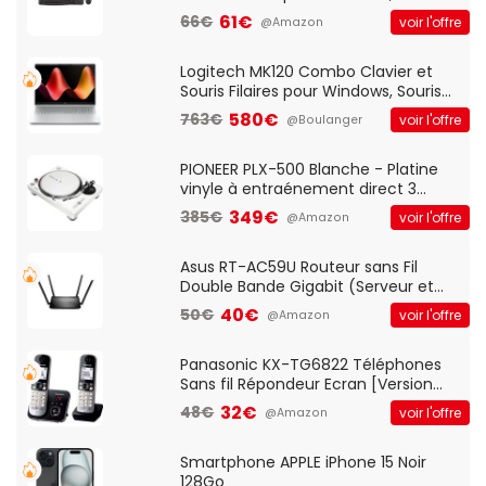
Optique Filaire, Connexion USB Plug
61€
66€
voir l'offre
@Amazon
And Play, Confortable, Taille
Standard, PC/Portable, Clavier
QWERTY UK - Noir
Logitech MK120 Combo Clavier et
Souris Filaires pour Windows, Souris
Optique Filaire, Connexion USB Plug
580€
763€
voir l'offre
@Boulanger
And Play, Confortable, Taille
Standard, PC/Portable, Clavier
QWERTY UK - Noir
PIONEER PLX-500 Blanche - Platine
vinyle à entraénement direct 3
vitesses (33-45-78 trs/min) avec
349€
385€
voir l'offre
@Amazon
pre-ampli intégré et port USB
Asus RT-AC59U Routeur sans Fil
Double Bande Gigabit (Serveur et
Client VPN, Triple Vlan, Mode Point
40€
50€
voir l'offre
@Amazon
d'accès et Bridge, contrôle Parental,
Qos)
Panasonic KX-TG6822 Téléphones
Sans fil Répondeur Ecran [Version
Française]
32€
48€
voir l'offre
@Amazon
Smartphone APPLE iPhone 15 Noir
128Go