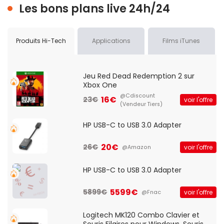
Les bons plans live 24h/24
Produits Hi-Tech
Applications
Films iTunes
Jeu Red Dead Redemption 2 sur
Xbox One
@Cdiscount
16€
23€
voir l'offre
(Vendeur Tiers)
HP USB-C to USB 3.0 Adapter
20€
26€
voir l'offre
@Amazon
HP USB-C to USB 3.0 Adapter
5599€
5899€
voir l'offre
@Fnac
Logitech MK120 Combo Clavier et
Souris Filaires pour Windows, Souris