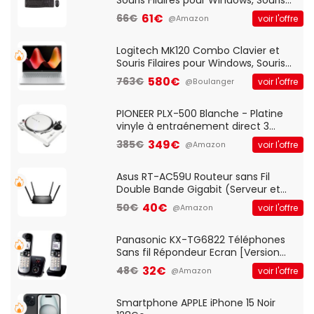
Optique Filaire, Connexion USB Plug
61€
66€
voir l'offre
@Amazon
And Play, Confortable, Taille
Standard, PC/Portable, Clavier
QWERTY UK - Noir
Logitech MK120 Combo Clavier et
Souris Filaires pour Windows, Souris
Optique Filaire, Connexion USB Plug
580€
763€
voir l'offre
@Boulanger
And Play, Confortable, Taille
Standard, PC/Portable, Clavier
QWERTY UK - Noir
PIONEER PLX-500 Blanche - Platine
vinyle à entraénement direct 3
vitesses (33-45-78 trs/min) avec
349€
385€
voir l'offre
@Amazon
pre-ampli intégré et port USB
Asus RT-AC59U Routeur sans Fil
Double Bande Gigabit (Serveur et
Client VPN, Triple Vlan, Mode Point
40€
50€
voir l'offre
@Amazon
d'accès et Bridge, contrôle Parental,
Qos)
Panasonic KX-TG6822 Téléphones
Sans fil Répondeur Ecran [Version
Française]
32€
48€
voir l'offre
@Amazon
Smartphone APPLE iPhone 15 Noir