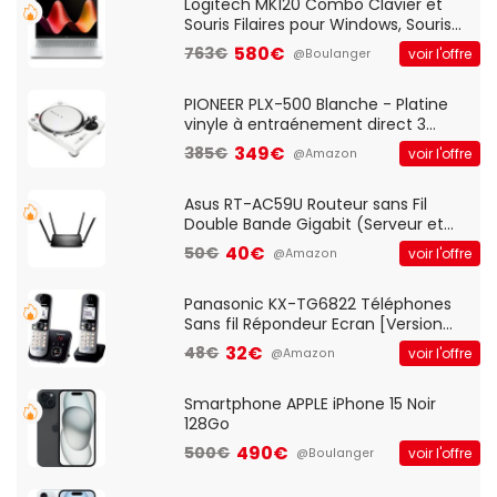
QWERTY UK - Noir
Logitech MK120 Combo Clavier et
Souris Filaires pour Windows, Souris
Optique Filaire, Connexion USB Plug
580€
763€
voir l'offre
@Boulanger
And Play, Confortable, Taille
Standard, PC/Portable, Clavier
QWERTY UK - Noir
PIONEER PLX-500 Blanche - Platine
vinyle à entraénement direct 3
vitesses (33-45-78 trs/min) avec
349€
385€
voir l'offre
@Amazon
pre-ampli intégré et port USB
Asus RT-AC59U Routeur sans Fil
Double Bande Gigabit (Serveur et
Client VPN, Triple Vlan, Mode Point
40€
50€
voir l'offre
@Amazon
d'accès et Bridge, contrôle Parental,
Qos)
Panasonic KX-TG6822 Téléphones
Sans fil Répondeur Ecran [Version
Française]
32€
48€
voir l'offre
@Amazon
Smartphone APPLE iPhone 15 Noir
128Go
490€
500€
voir l'offre
@Boulanger