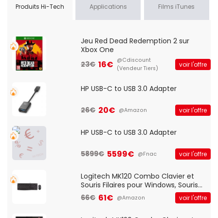
Produits Hi-Tech
Applications
Films iTunes
Jeu Red Dead Redemption 2 sur
Xbox One
@Cdiscount
16€
23€
voir l'offre
(Vendeur Tiers)
HP USB-C to USB 3.0 Adapter
20€
26€
voir l'offre
@Amazon
HP USB-C to USB 3.0 Adapter
5599€
5899€
voir l'offre
@Fnac
Logitech MK120 Combo Clavier et
Souris Filaires pour Windows, Souris
Optique Filaire, Connexion USB Plug
61€
66€
voir l'offre
@Amazon
And Play, Confortable, Taille
Standard, PC/Portable, Clavier