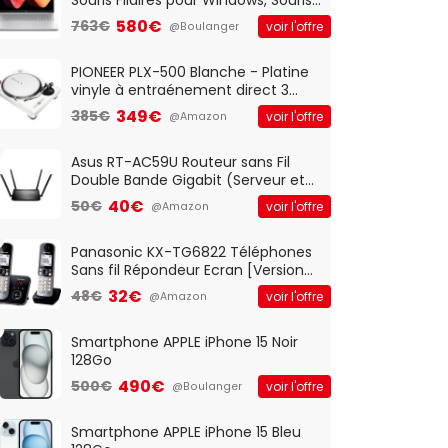
Optique Filaire, Connexion USB Plug
580€
763€
voir l'offre
@Boulanger
And Play, Confortable, Taille
Standard, PC/Portable, Clavier
QWERTY UK - Noir
PIONEER PLX-500 Blanche - Platine
vinyle à entraénement direct 3
vitesses (33-45-78 trs/min) avec
349€
385€
voir l'offre
@Amazon
pre-ampli intégré et port USB
Asus RT-AC59U Routeur sans Fil
Double Bande Gigabit (Serveur et
Client VPN, Triple Vlan, Mode Point
40€
50€
voir l'offre
@Amazon
d'accès et Bridge, contrôle
Parental, Qos)
Panasonic KX-TG6822 Téléphones
Sans fil Répondeur Ecran [Version
Française]
32€
48€
voir l'offre
@Amazon
Smartphone APPLE iPhone 15 Noir
128Go
490€
500€
voir l'offre
@Boulanger
Smartphone APPLE iPhone 15 Bleu