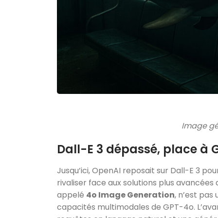
Image gé
Dall-E 3 dépassé, place à
Jusqu’ici, OpenAI reposait sur Dall-E 3 po
rivaliser face aux solutions plus avancées
appelé
4o Image Generation
, n’est pas
capacités multimodales de GPT-4o. L’ava