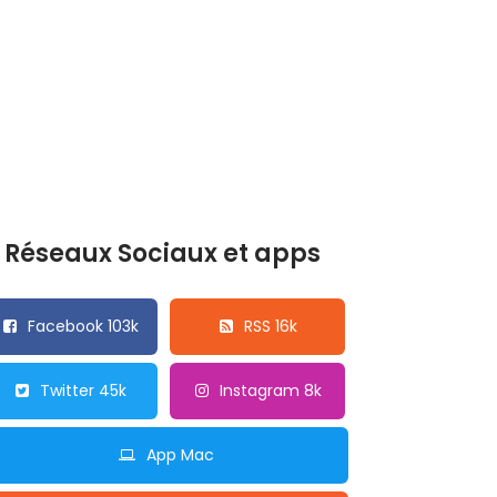
Réseaux Sociaux et apps
Facebook 103k
RSS 16k
Twitter 45k
Instagram 8k
App Mac