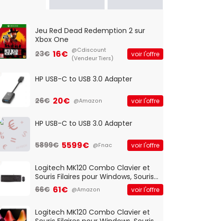
Jeu Red Dead Redemption 2 sur
Xbox One
@Cdiscount
16€
23€
voir l'offre
(Vendeur Tiers)
HP USB-C to USB 3.0 Adapter
20€
26€
voir l'offre
@Amazon
HP USB-C to USB 3.0 Adapter
5599€
5899€
voir l'offre
@Fnac
Logitech MK120 Combo Clavier et
Souris Filaires pour Windows, Souris
Optique Filaire, Connexion USB Plug
61€
66€
voir l'offre
@Amazon
And Play, Confortable, Taille
Standard, PC/Portable, Clavier
QWERTY UK - Noir
Logitech MK120 Combo Clavier et
Souris Filaires pour Windows, Souris