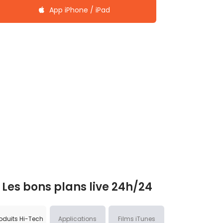
App iPhone / iPad
Les bons plans live 24h/24
oduits Hi-Tech
Applications
Films iTunes