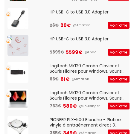
HP USB-C to USB 3.0 Adapter
20€
26€
voir l'offre
@Amazon
HP USB-C to USB 3.0 Adapter
5599€
5899€
voir l'offre
@Fnac
Logitech MK120 Combo Clavier et
Souris Filaires pour Windows, Souris
Optique Filaire, Connexion USB Plug
61€
66€
voir l'offre
@Amazon
And Play, Confortable, Taille
Standard, PC/Portable, Clavier
QWERTY UK - Noir
Logitech MK120 Combo Clavier et
Souris Filaires pour Windows, Souris
Optique Filaire, Connexion USB Plug
580€
763€
voir l'offre
@Boulanger
And Play, Confortable, Taille
Standard, PC/Portable, Clavier
QWERTY UK - Noir
PIONEER PLX-500 Blanche - Platine
vinyle à entraénement direct 3
vitesses (33-45-78 trs/min) avec
349€
385€
voir l'offre
@Amazon