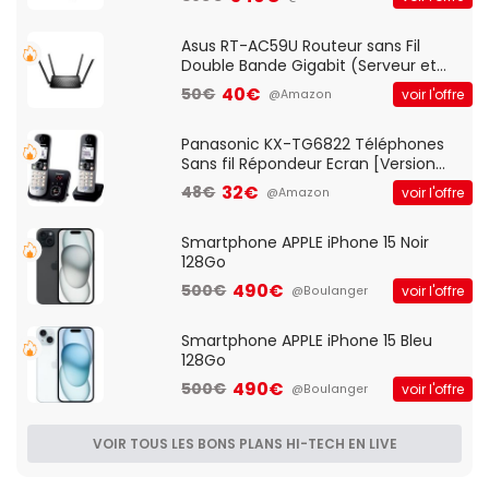
pre-ampli intégré et port USB
Asus RT-AC59U Routeur sans Fil
Double Bande Gigabit (Serveur et
Client VPN, Triple Vlan, Mode Point
40€
50€
voir l'offre
@Amazon
d'accès et Bridge, contrôle Parental,
Qos)
Panasonic KX-TG6822 Téléphones
Sans fil Répondeur Ecran [Version
Française]
32€
48€
voir l'offre
@Amazon
Smartphone APPLE iPhone 15 Noir
128Go
490€
500€
voir l'offre
@Boulanger
Smartphone APPLE iPhone 15 Bleu
128Go
490€
500€
voir l'offre
@Boulanger
VOIR TOUS LES BONS PLANS HI-TECH EN LIVE