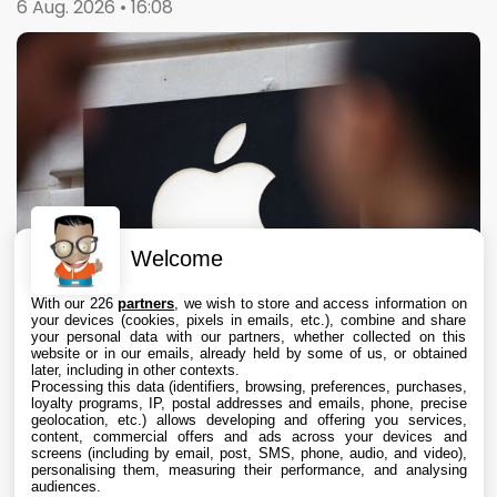
6 Aug. 2026 • 16:08
Welcome
With our 226
partners
, we wish to store and access information on
your devices (cookies, pixels in emails, etc.), combine and share
your personal data with our partners, whether collected on this
website or in our emails, already held by some of us, or obtained
later, including in other contexts.
Processing this data (identifiers, browsing, preferences, purchases,
loyalty programs, IP, postal addresses and emails, phone, precise
geolocation, etc.) allows developing and offering you services,
content, commercial offers and ads across your devices and
Apple échoue à obtenir de la RAM chinoise
screens (including by email, post, SMS, phone, audio, and video),
moins chère
personalising them, measuring their performance, and analysing
audiences.