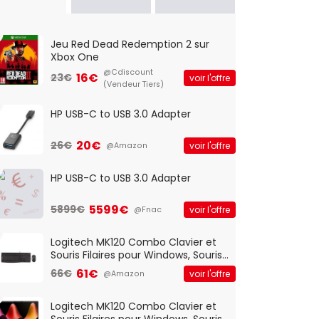
Jeu Red Dead Redemption 2 sur
Xbox One
@Cdiscount
16€
23€
voir l'offre
(Vendeur Tiers)
HP USB-C to USB 3.0 Adapter
20€
26€
voir l'offre
@Amazon
HP USB-C to USB 3.0 Adapter
5599€
5899€
voir l'offre
@Fnac
Logitech MK120 Combo Clavier et
Souris Filaires pour Windows, Souris
Optique Filaire, Connexion USB Plug
61€
66€
voir l'offre
@Amazon
And Play, Confortable, Taille
Standard, PC/Portable, Clavier
QWERTY UK - Noir
Logitech MK120 Combo Clavier et
Souris Filaires pour Windows, Souris