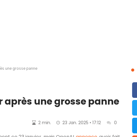
rès une grosse panne
r après une grosse panne
2 min.
23 Jan. 2025 • 17:12
0
nt ce 23 janvier, mais OpenAI
annonce
avoir fait