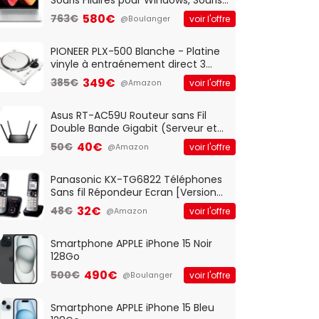
Optique Filaire, Connexion USB Plug
580€
763€
voir l'offre
@Boulanger
And Play, Confortable, Taille
Standard, PC/Portable, Clavier
QWERTY UK - Noir
PIONEER PLX-500 Blanche - Platine
vinyle à entraénement direct 3
vitesses (33-45-78 trs/min) avec
349€
385€
voir l'offre
@Amazon
pre-ampli intégré et port USB
Asus RT-AC59U Routeur sans Fil
Double Bande Gigabit (Serveur et
Client VPN, Triple Vlan, Mode Point
40€
50€
voir l'offre
@Amazon
d'accès et Bridge, contrôle
Parental, Qos)
Panasonic KX-TG6822 Téléphones
Sans fil Répondeur Ecran [Version
Française]
32€
48€
voir l'offre
@Amazon
Smartphone APPLE iPhone 15 Noir
128Go
490€
500€
voir l'offre
@Boulanger
Smartphone APPLE iPhone 15 Bleu