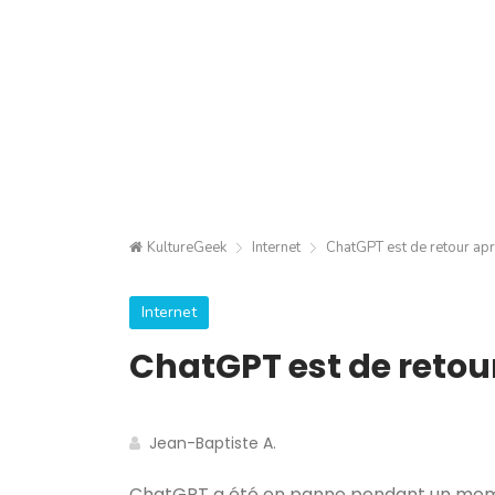
KultureGeek
Internet
ChatGPT est de retour ap
Internet
ChatGPT est de retou
Jean-Baptiste A.
ChatGPT a été en panne pendant un mome