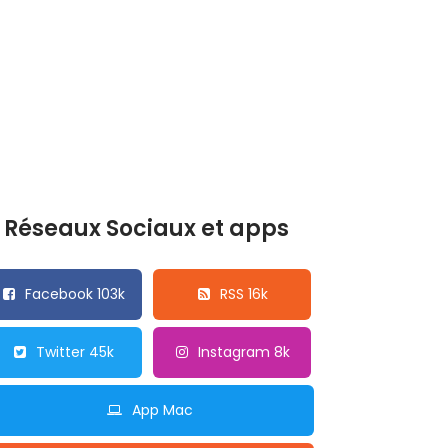
Réseaux Sociaux et apps
Facebook 103k
RSS 16k
Twitter 45k
Instagram 8k
App Mac