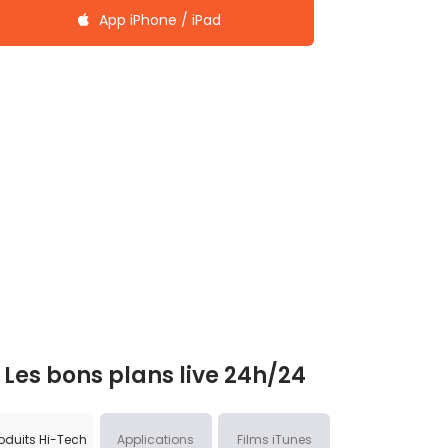
App iPhone / iPad
Les bons plans live 24h/24
oduits Hi-Tech
Applications
Films iTunes