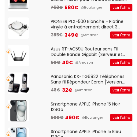
Optique Filaire, Connexion USB Plug
580€
763€
voir l'offre
@Boulanger
And Play, Confortable, Taille
Standard, PC/Portable, Clavier
QWERTY UK - Noir
PIONEER PLX-500 Blanche - Platine
vinyle à entraénement direct 3
vitesses (33-45-78 trs/min) avec
349€
385€
voir l'offre
@Amazon
pre-ampli intégré et port USB
Asus RT-AC59U Routeur sans Fil
Double Bande Gigabit (Serveur et
Client VPN, Triple Vlan, Mode Point
40€
50€
voir l'offre
@Amazon
d'accès et Bridge, contrôle Parental,
Qos)
Panasonic KX-TG6822 Téléphones
Sans fil Répondeur Ecran [Version
Française]
32€
48€
voir l'offre
@Amazon
Smartphone APPLE iPhone 15 Noir
128Go
490€
500€
voir l'offre
@Boulanger
Smartphone APPLE iPhone 15 Bleu