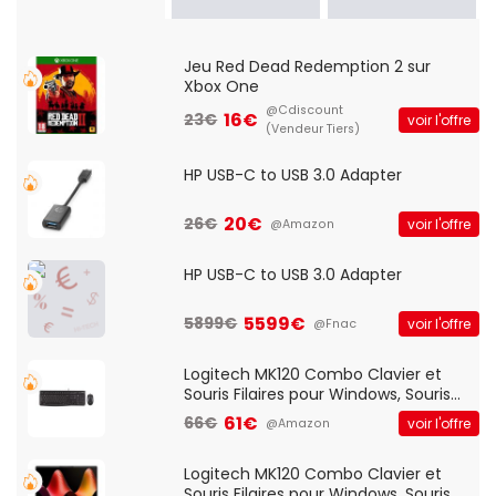
Jeu Red Dead Redemption 2 sur
Xbox One
@Cdiscount
16€
23€
voir l'offre
(Vendeur Tiers)
HP USB-C to USB 3.0 Adapter
20€
26€
voir l'offre
@Amazon
HP USB-C to USB 3.0 Adapter
5599€
5899€
voir l'offre
@Fnac
Logitech MK120 Combo Clavier et
Souris Filaires pour Windows, Souris
Optique Filaire, Connexion USB Plug
61€
66€
voir l'offre
@Amazon
And Play, Confortable, Taille
Standard, PC/Portable, Clavier
QWERTY UK - Noir
Logitech MK120 Combo Clavier et
Souris Filaires pour Windows, Souris