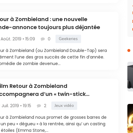
our à Zombieland : une nouvelle
de-annonce toujours plus déjantée
 Août. 2019 • 15:09
0
Geekeries
ur à Zombieland (ou Zombieland Double-Tap) sera
ément l’une des gros succès de cette fin d’année.
omédie de zombie devenue...
film Retour à Zombieland
ccompagnera d’un « twin-stick
oter » sur consoles et PC (screenshots)
1 Juil. 2019 • 19:15
2
Jeux vidéo
ur à Zombieland nous promet de grosses barres de
s un peu « dégueu » à la rentrée, ainsi qu’ un casting
s étoiles (Emma Stone,...