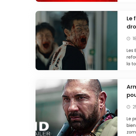
Le 
dro
a t
1
Les 
refo
la t
Arm
pou
2
Le p
bien
zomb