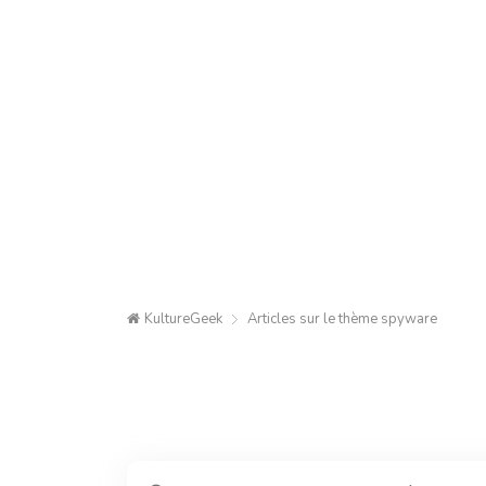
KultureGeek
Articles sur le thème
spyware