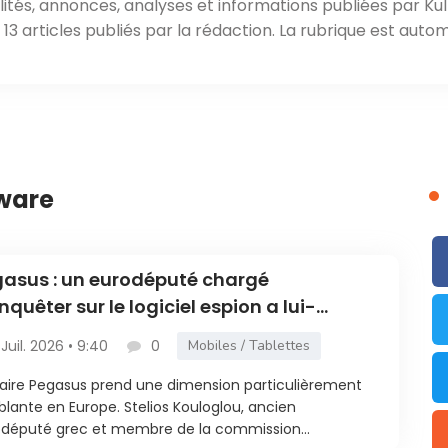
ités, annonces, analyses et informations publiées par Kul
3 articles publiés par la rédaction. La rubrique est autom
yware
asus : un eurodéputé chargé
nquêter sur le logiciel espion a lui-
e été ciblé
 Juil. 2026 • 9:40
0
Mobiles / Tablettes
faire Pegasus prend une dimension particulièrement
blante en Europe. Stelios Kouloglou, ancien
député grec et membre de la commission...