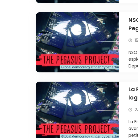
NSO
Pe
1
NSO 
espi
Depu
La 
log
2
La F
avan
peti