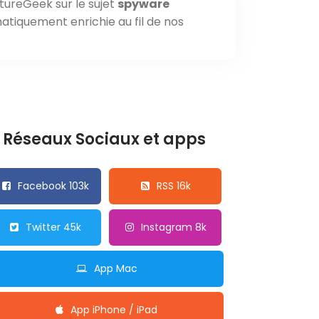
tureGeek sur le sujet
spyware
atiquement enrichie au fil de nos
Réseaux Sociaux et apps
Facebook 103k
RSS 16k
Twitter 45k
Instagram 8k
App Mac
App iPhone / iPad