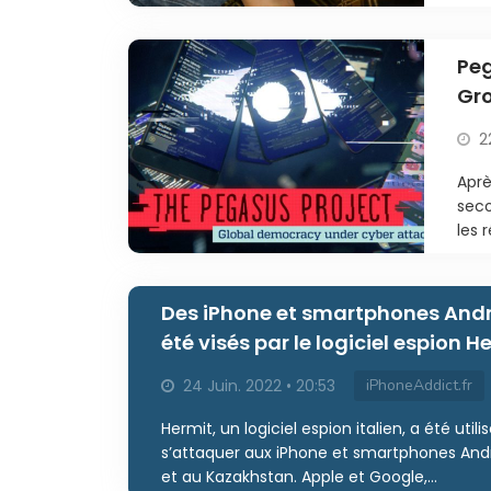
Peg
Gro
2
Aprè
seco
les 
Des iPhone et smartphones Andr
été visés par le logiciel espion H
24 Juin. 2022 • 20:53
iPhoneAddict.fr
Hermit, un logiciel espion italien, a été utili
s’attaquer aux iPhone et smartphones Andro
et au Kazakhstan. Apple et Google,...