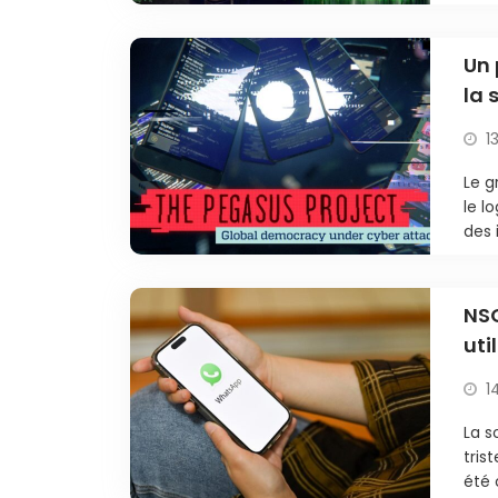
Un 
la 
sp
1
Le g
le l
des 
NSO
uti
pro
1
La s
tris
été 