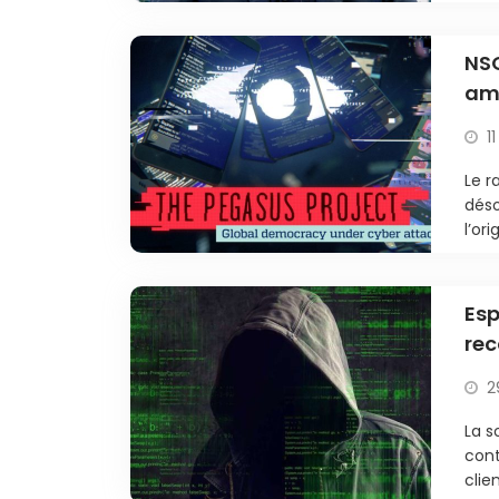
NSO
amé
isr
1
Le r
déso
l’ori
Es
rec
uti
2
La s
cont
clie