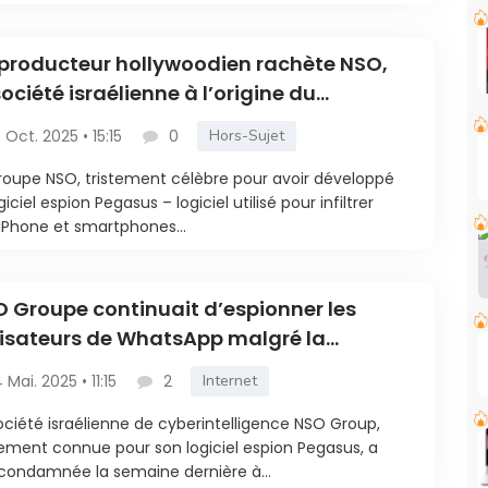
producteur hollywoodien rachète NSO,
société israélienne à l’origine du
yware Pegasus
3 Oct. 2025 • 15:15
0
Hors-Sujet
roupe NSO, tristement célèbre pour avoir développé
ogiciel espion Pegasus – logiciel utilisé pour infiltrer
iPhone et smartphones...
 Groupe continuait d’espionner les
lisateurs de WhatsApp malgré la
cédure de justice
4 Mai. 2025 • 11:15
2
Internet
ociété israélienne de cyberintelligence NSO Group,
tement connue pour son logiciel espion Pegasus, a
condamnée la semaine dernière à...