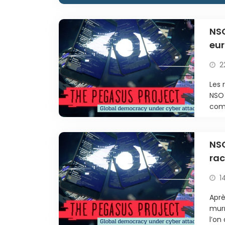
NSO
eur
2
Les 
NSO 
comm
NSO
rac
1
Aprè
murm
l’on 