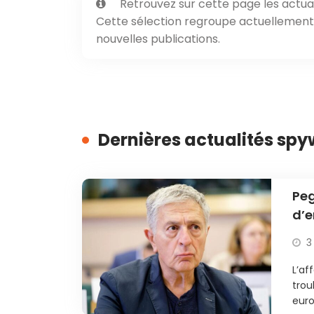
Retrouvez sur cette page les actual
Cette sélection regroupe actuellement 1
nouvelles publications.
Dernières actualités sp
Peg
d’e
mêm
3
L’af
trou
euro