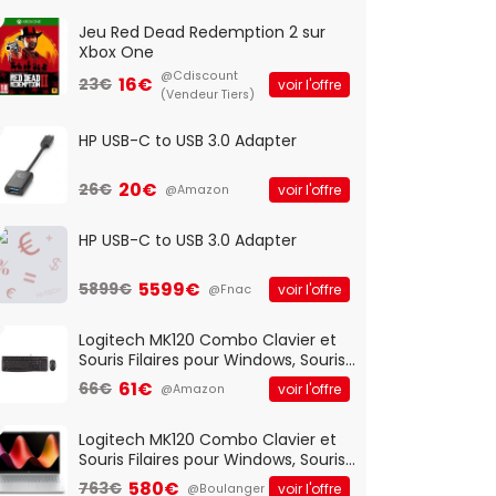
Jeu Red Dead Redemption 2 sur
Xbox One
@Cdiscount
16€
23€
voir l'offre
(Vendeur Tiers)
HP USB-C to USB 3.0 Adapter
20€
26€
voir l'offre
@Amazon
HP USB-C to USB 3.0 Adapter
5599€
5899€
voir l'offre
@Fnac
Logitech MK120 Combo Clavier et
Souris Filaires pour Windows, Souris
Optique Filaire, Connexion USB Plug
61€
66€
voir l'offre
@Amazon
And Play, Confortable, Taille
Standard, PC/Portable, Clavier
QWERTY UK - Noir
Logitech MK120 Combo Clavier et
Souris Filaires pour Windows, Souris
Optique Filaire, Connexion USB Plug
580€
763€
voir l'offre
@Boulanger