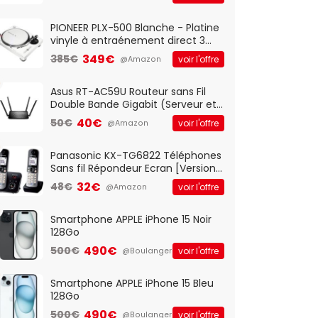
And Play, Confortable, Taille
Standard, PC/Portable, Clavier
QWERTY UK - Noir
PIONEER PLX-500 Blanche - Platine
vinyle à entraénement direct 3
vitesses (33-45-78 trs/min) avec
349€
385€
voir l'offre
@Amazon
pre-ampli intégré et port USB
Asus RT-AC59U Routeur sans Fil
Double Bande Gigabit (Serveur et
Client VPN, Triple Vlan, Mode Point
40€
50€
voir l'offre
@Amazon
d'accès et Bridge, contrôle
Parental, Qos)
Panasonic KX-TG6822 Téléphones
Sans fil Répondeur Ecran [Version
Française]
32€
48€
voir l'offre
@Amazon
Smartphone APPLE iPhone 15 Noir
128Go
490€
500€
voir l'offre
@Boulanger
Smartphone APPLE iPhone 15 Bleu
128Go
490€
500€
voir l'offre
@Boulanger