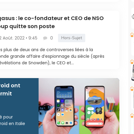
asus : le co-fondateur et CEO de NSO
up quitte son poste
2 Août. 2022 • 9:45
0
Hors-Sujet
s plus de deux ans de controverses liées à la
nde grande affaire d’espionnage du siècle (après
révélations de Snowden), le CEO et...
oid ont
ermit
sé pour
id en Italie