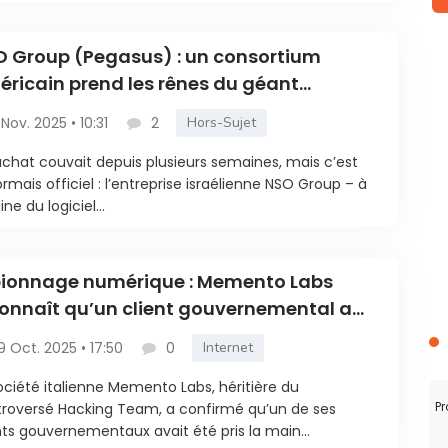
 Group (Pegasus) : un consortium
ricain prend les rênes du géant
aélien de la surveillance
1 Nov. 2025 • 10:31
2
Hors-Sujet
achat couvait depuis plusieurs semaines, mais c’est
rmais officiel : l’entreprise israélienne NSO Group – à
gine du logiciel...
pionnage numérique : Memento Labs
onnaît qu’un client gouvernemental a
lisé son spyware Dante
9 Oct. 2025 • 17:50
0
Internet
ociété italienne Memento Labs, héritière du
Pr
roversé Hacking Team, a confirmé qu’un de ses
nts gouvernementaux avait été pris la main...