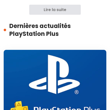
promotions et les évolutions du cloud gaming.
Lire la suite
Les informations
essentielles sur le
Dernières actualités
PlayStation Plus
PlayStation Plus
Propriétaire
Sony Interactive Entertainment
Écosystème
PlayStation
Consoles
PlayStation 5 et PlayStation 4
principales
Formules
PlayStation Plus Essential, Extra
disponibles
et Premium
Jeux
Inclus avec les trois formules
mensuels
Multijoueur
Inclus avec les trois formules
en ligne
pour la majorité des jeux payants