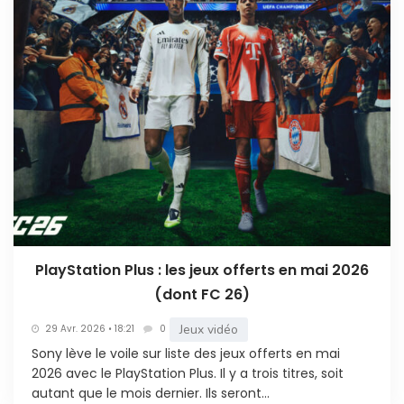
progression dans le cloud, profiter de
réductions ou récupérer les jeux mensuels.
Le streaming dans le
cloud avec
PlayStation Plus
Premium
Le streaming dans le cloud permet de lancer
PlayStation Plus : les jeux offerts en mai 2026
certains jeux sans les télécharger entièrement
(dont FC 26)
sur la console. Le jeu s’exécute sur les serveurs
de Sony, tandis que l’image et les commandes
Jeux vidéo
29 Avr. 2026 • 18:21
0
transitent par la connexion Internet de
Sony lève le voile sur liste des jeux offerts en mai
l’utilisateur.
2026 avec le PlayStation Plus. Il y a trois titres, soit
autant que le mois dernier. Ils seront...
Cette fonction est réservée à l’abonnement