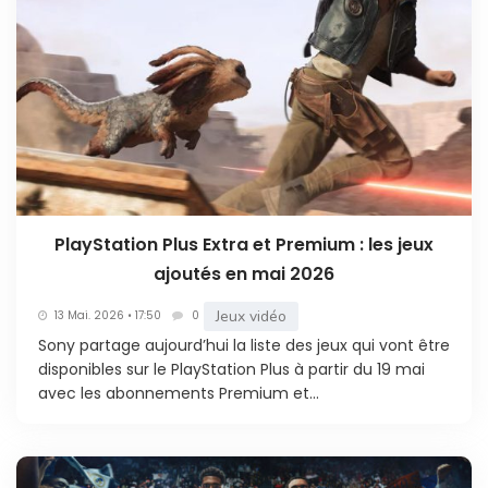
obligatoire ?
Un abonnement PlayStation Plus est nécessaire
pour accéder aux modes multijoueurs en ligne
de la majorité des jeux payants sur PS4 et PS5.
Cette obligation concerne aussi bien les jeux
achetés en version physique que ceux
téléchargés depuis le PlayStation Store.
PlayStation Plus Extra et Premium : les jeux
La plupart des jeux gratuits, ou free-to-play,
ajoutés en mai 2026
peuvent toutefois être utilisés en ligne sans
Jeux vidéo
abonnement. Les conditions peuvent varier
13 Mai. 2026 • 17:50
0
Sony partage aujourd’hui la liste des jeux qui vont être
selon le titre et les services proposés par son
disponibles sur le PlayStation Plus à partir du 19 mai
éditeur.
avec les abonnements Premium et...
Le PlayStation Plus n’est pas nécessaire pour les
jeux exclusivement jouables en solo. Il peut
néanmoins rester utile pour sauvegarder sa