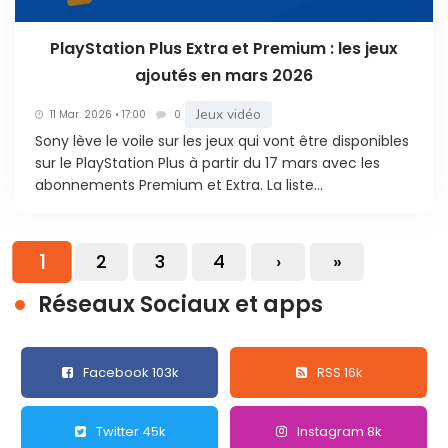
pendant certaines périodes commerciales ou
directement depuis le PlayStation Store. Elles
PlayStation Plus Extra et Premium : les jeux
peuvent concerner les nouveaux abonnés, les
ajoutés en mars 2026
renouvellements ou le passage d’une formule à
une autre.
Jeux vidéo
11 Mar. 2026 • 17:00
0
Le PlayStation Plus est un abonnement
Sony lève le voile sur les jeux qui vont être disponibles
sur le PlayStation Plus à partir du 17 mars avec les
renouvelé automatiquement jusqu’à sa
abonnements Premium et Extra. La liste...
résiliation. L’utilisateur peut désactiver le
renouvellement depuis les paramètres de sa
console ou la gestion de son compte
1
2
3
4
›
»
PlayStation. L’accès aux avantages reste alors
actif jusqu’à la fin de la période déjà payée.
Réseaux Sociaux et apps
Quel abonnement
Facebook 103k
RSS 16k
PlayStation Plus
choisir ?
Twitter 45k
Instagram 8k