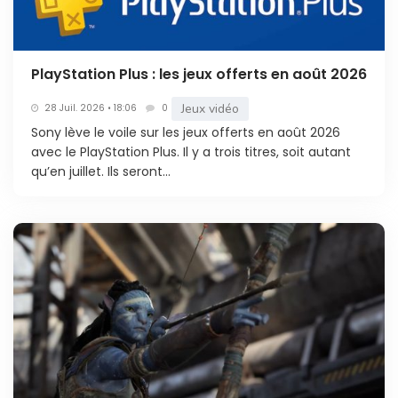
Catalogue
Inclus avec PlayStation Plus Extra
de jeux
et Premium
Catalogue
PlayStation Plus : les jeux offerts en août 2026
Inclus avec PlayStation Plus
des
Premium
Jeux vidéo
28 Juil. 2026 • 18:06
0
classiques
Sony lève le voile sur les jeux offerts en août 2026
Streaming
Inclus avec PlayStation Plus
avec le PlayStation Plus. Il y a trois titres, soit autant
dans le
Premium sur les appareils
qu’en juillet. Ils seront...
cloud
compatibles
Stockage
dans le
Sauvegardes de jeux PS4 et PS5
cloud
Acheter un
abonnement
PlayStation Plus