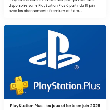
Sony lève le voile sur la liste des jeux qui vont être
Le catalogue des classiques rassemble des
disponibles sur le PlayStation Plus à partir du 16 juin
titres issus de plusieurs générations de consoles
avec les abonnements Premium et Extra....
PlayStation. Selon les jeux et les plateformes
d’origine, ils peuvent être proposés en
téléchargement ou uniquement en streaming.
Les essais permettent de découvrir une
sélection de jeux complets pendant une durée
limitée avant de décider d’un éventuel achat. La
progression et les trophées obtenus pendant la
période d’essai peuvent généralement être
conservés si le joueur achète ensuite le titre.
Les jeux mensuels du
PlayStation Plus
PlayStation Plus : les jeux offerts en juin 2026
Sony annonce chaque mois une nouvelle