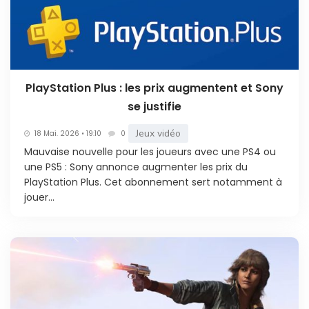
utilisés sur PS4 ou PS5 selon les conditions
prévues par Sony.
Certains jeux restent disponibles pendant
plusieurs années, alors que d’autres quittent le
catalogue après quelques mois. Il est donc
PlayStation Plus : les prix augmentent et Sony
conseillé de consulter régulièrement la rubrique
se justifie
consacrée aux départs du PlayStation Plus afin
de terminer les titres concernés avant leur
Jeux vidéo
18 Mai. 2026 • 19:10
0
retrait.
Mauvaise nouvelle pour les joueurs avec une PS4 ou
une PS5 : Sony annonce augmenter les prix du
KultureGeek publie chaque mois les ajouts aux
PlayStation Plus. Cet abonnement sert notamment à
catalogues Extra et Premium, les jeux classiques
jouer...
concernés ainsi que les principales sorties
annoncées par Sony.
Le multijoueur en
ligne est-il