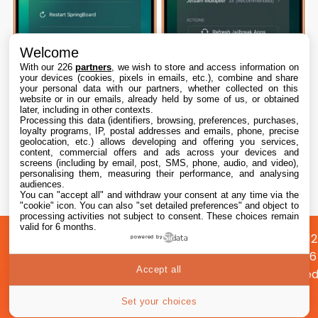
Welcome
With our 226
partners
, we wish to store and access information on
your devices (cookies, pixels in emails, etc.), combine and share
your personal data with our partners, whether collected on this
website or in our emails, already held by some of us, or obtained
later, including in other contexts.
Processing this data (identifiers, browsing, preferences, purchases,
loyalty programs, IP, postal addresses and emails, phone, precise
geolocation, etc.) allows developing and offering you services,
content, commercial offers and ads across your devices and
Dopamine 3, le jailbreak pour iOS 26 sur
screens (including by email, post, SMS, phone, audio, and video),
iPhone, est disponible
personalising them, measuring their performance, and analysing
audiences.
You can "accept all" and withdraw your consent at any time via the
7 Aug. 2026 • 22:44
"cookie" icon
. You can also "set detailed preferences" and object to
processing activities not subject to consent. These choices remain
valid for 6 months.
A
Préférences
Confidentialité
© 2012
powered by
propos
cookies
2026
Accept all
i2CMed
|
43
Set your choices