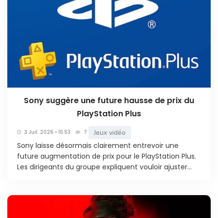
Sony propose trois formules de PlayStation Plus.
Elles partagent plusieurs avantages, mais se
distinguent par la taille de leur catalogue et les
services supplémentaires disponibles.
PlayStation Plus Essential
Sony suggère une future hausse de prix du
PlayStation Plus
PlayStation Plus Essential constitue la formule
d’entrée de gamme. Elle comprend le
Jeux vidéo
3 Juil. 2026 • 15:53
7
multijoueur en ligne, les jeux mensuels, le
Sony laisse désormais clairement entrevoir une
stockage des sauvegardes dans le cloud, le Jeu
future augmentation de prix pour le PlayStation Plus.
en partage et des réductions réservées aux
Les dirigeants du groupe expliquent vouloir ajuster...
abonnés sur le
PlayStation Store
.
Les jeux mensuels peuvent être ajoutés à la
bibliothèque pendant leur période de
disponibilité. Une fois récupérés, ils restent