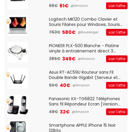
Optique Filaire, Connexion USB Plug
61€
66€
voir l'offre
@Amazon
And Play, Confortable, Taille
Standard, PC/Portable, Clavier
QWERTY UK - Noir
Logitech MK120 Combo Clavier et
Souris Filaires pour Windows, Souris
Optique Filaire, Connexion USB Plug
580€
763€
voir l'offre
@Boulanger
And Play, Confortable, Taille
Standard, PC/Portable, Clavier
QWERTY UK - Noir
PIONEER PLX-500 Blanche - Platine
vinyle à entraénement direct 3
vitesses (33-45-78 trs/min) avec
349€
385€
voir l'offre
@Amazon
pre-ampli intégré et port USB
Asus RT-AC59U Routeur sans Fil
Double Bande Gigabit (Serveur et
Client VPN, Triple Vlan, Mode Point
40€
50€
voir l'offre
@Amazon
d'accès et Bridge, contrôle Parental,
Qos)
Panasonic KX-TG6822 Téléphones
Sans fil Répondeur Ecran [Version
Française]
32€
48€
voir l'offre
@Amazon
Smartphone APPLE iPhone 15 Noir
128Go