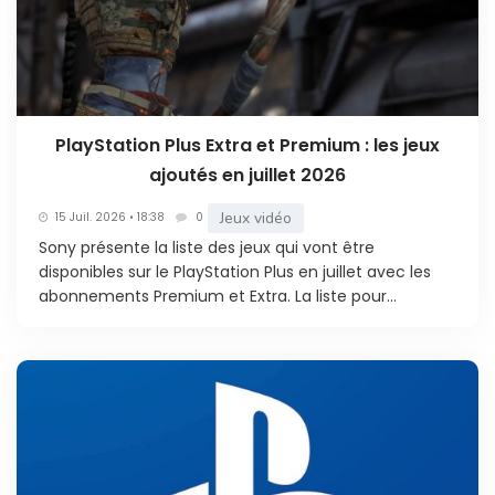
Il est également possible d’acheter un
abonnement sous la forme d’un code à
télécharger. Une fois reçu, celui-ci doit être
ajouté au compte PlayStation Network depuis la
PlayStation Plus Extra et Premium : les jeux
console ou le PlayStation Store.
ajoutés en juillet 2026
Jeux vidéo
15 Juil. 2026 • 18:38
0
Voir le prix de l’abonnement
Sony présente la liste des jeux qui vont être
PlayStation Plus sur Amazon
disponibles sur le PlayStation Plus en juillet avec les
abonnements Premium et Extra. La liste pour...
Quelles différences
entre PlayStation
Plus Essential, Extra
et Premium ?