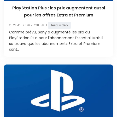
catalogue devient inaccessible lorsqu’il quitte le
PlayStation Plus : les prix augmentent aussi
service, même si l’utilisateur l’avait téléchargé
auparavant.
pour les offres Extra et Premium
Le catalogue de jeux
Jeux vidéo
21 Mai. 2026 • 17:28
1
Comme prévu, Sony a augmenté les prix du
Extra et Premium
PlayStation Plus pour l’abonnement Essential. Mais il
se trouve que les abonnements Extra et Premium
sont...
Les abonnements Extra et Premium donnent
accès à un catalogue renouvelé régulièrement.
Sony annonce généralement chaque mois les
nouveaux jeux qui rejoignent le service ainsi que
ceux dont le retrait approche.
Les abonnés peuvent télécharger la majorité
des jeux sur leur console. Les titres PS5 sont
uniquement jouables sur PlayStation 5, tandis
que les jeux PS4 compatibles peuvent être