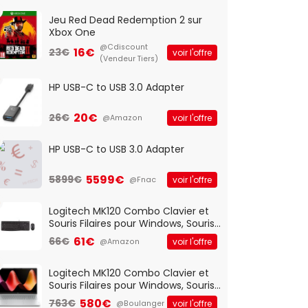
Jeu Red Dead Redemption 2 sur
Xbox One
@Cdiscount
16€
23€
voir l'offre
(Vendeur Tiers)
HP USB-C to USB 3.0 Adapter
20€
26€
voir l'offre
@Amazon
HP USB-C to USB 3.0 Adapter
5599€
5899€
voir l'offre
@Fnac
Logitech MK120 Combo Clavier et
Souris Filaires pour Windows, Souris
Optique Filaire, Connexion USB Plug
61€
66€
voir l'offre
@Amazon
And Play, Confortable, Taille
Standard, PC/Portable, Clavier
QWERTY UK - Noir
Logitech MK120 Combo Clavier et
Souris Filaires pour Windows, Souris
Optique Filaire, Connexion USB Plug
580€
763€
voir l'offre
@Boulanger