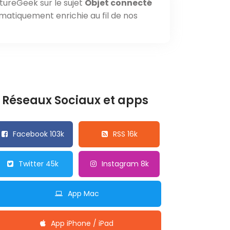
tureGeek sur le sujet
Objet connecté
omatiquement enrichie au fil de nos
Réseaux Sociaux et apps
Facebook 103k
RSS 16k
Twitter 45k
Instagram 8k
App Mac
App iPhone / iPad