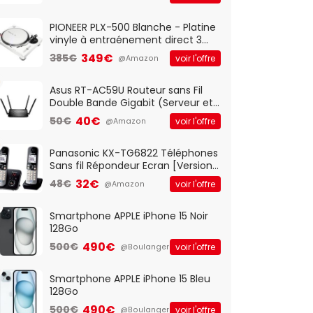
And Play, Confortable, Taille
Standard, PC/Portable, Clavier
QWERTY UK - Noir
PIONEER PLX-500 Blanche - Platine
vinyle à entraénement direct 3
vitesses (33-45-78 trs/min) avec
349€
385€
voir l'offre
@Amazon
pre-ampli intégré et port USB
Asus RT-AC59U Routeur sans Fil
Double Bande Gigabit (Serveur et
Client VPN, Triple Vlan, Mode Point
40€
50€
voir l'offre
@Amazon
d'accès et Bridge, contrôle
Parental, Qos)
Panasonic KX-TG6822 Téléphones
Sans fil Répondeur Ecran [Version
Française]
32€
48€
voir l'offre
@Amazon
Smartphone APPLE iPhone 15 Noir
128Go
490€
500€
voir l'offre
@Boulanger
Smartphone APPLE iPhone 15 Bleu
128Go
490€
500€
voir l'offre
@Boulanger