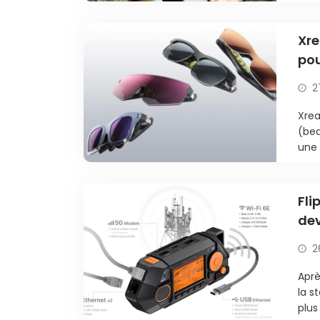
Xre
pou
ci
2
Xrea
(bea
une 
Fli
dev
2
Aprè
la s
plus