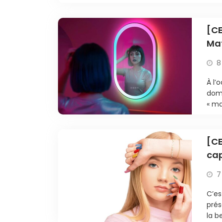
[CE
Mat
8
À l’
domo
« ma
[CE
cap
de
7
C’es
prés
la b