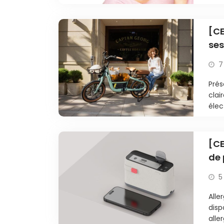
[CE
ses
te
7
Prés
clai
élec
[CE
de 
d’a
5
Alle
disp
alle