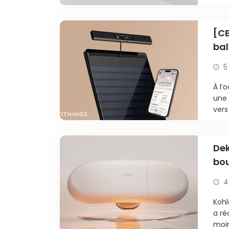
[CE
bal
poi
5
À l’
une 
vers
Dek
bou
toi
4
Kohl
a ré
moin