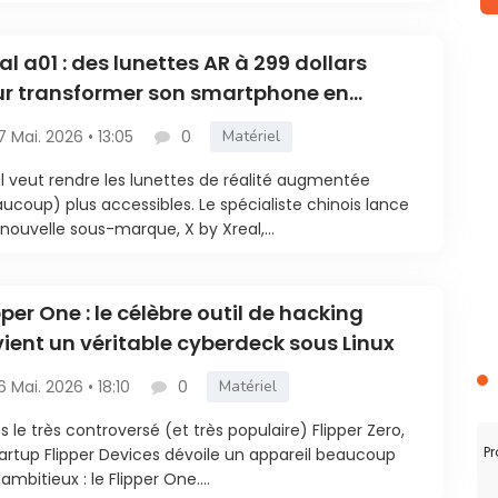
al a01 : des lunettes AR à 299 dollars
r transformer son smartphone en
néma de poche
7 Mai. 2026 • 13:05
0
Matériel
l veut rendre les lunettes de réalité augmentée
ucoup) plus accessibles. Le spécialiste chinois lance
nouvelle sous-marque, X by Xreal,...
pper One : le célèbre outil de hacking
ient un véritable cyberdeck sous Linux
6 Mai. 2026 • 18:10
0
Matériel
s le très controversé (et très populaire) Flipper Zero,
Pr
tartup Flipper Devices dévoile un appareil beaucoup
 ambitieux : le Flipper One....