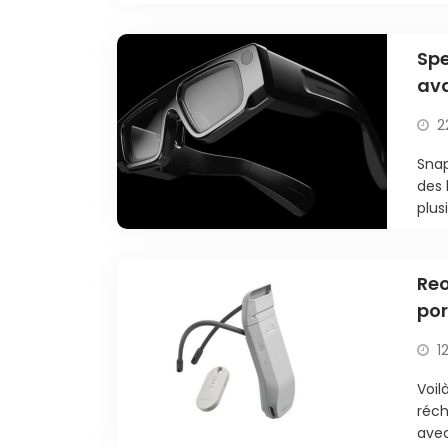
Spe
ava
trè
2
Snap
des 
plus
Reo
por
1
Voil
réch
avec