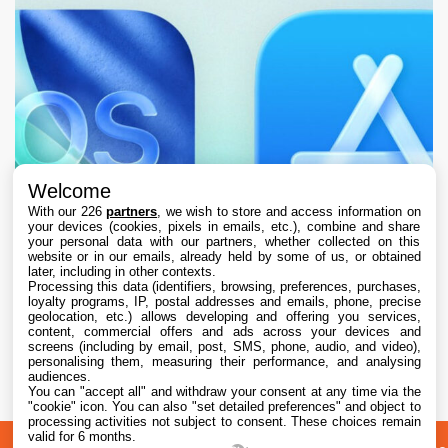
Welcome
With our 226
partners
, we wish to store and access information on
your devices (cookies, pixels in emails, etc.), combine and share
your personal data with our partners, whether collected on this
website or in our emails, already held by some of us, or obtained
later, including in other contexts.
Processing this data (identifiers, browsing, preferences, purchases,
loyalty programs, IP, postal addresses and emails, phone, precise
geolocation, etc.) allows developing and offering you services,
content, commercial offers and ads across your devices and
L’App Store est en panne pour plusieurs
screens (including by email, post, SMS, phone, audio, and video),
utilisateurs, selon Apple
personalising them, measuring their performance, and analysing
audiences.
You can "accept all" and withdraw your consent at any time via the
7 Aug. 2026 • 19:34
"cookie" icon
. You can also "set detailed preferences" and object to
processing activities not subject to consent. These choices remain
valid for 6 months.