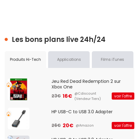
Les bons plans live 24h/24
Produits Hi-Tech
Applications
Films iTunes
Jeu Red Dead Redemption 2 sur
Xbox One
@Cdiscount
16€
23€
voir l'offre
(Vendeur Tiers)
HP USB-C to USB 3.0 Adapter
20€
26€
voir l'offre
@Amazon