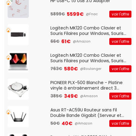
HP USB-C to USB 3.0 Adapter
5599€
5899€
voir l'offre
@Fnac
Logitech MK120 Combo Clavier et
Souris Filaires pour Windows, Souris
Optique Filaire, Connexion USB Plug
61€
66€
voir l'offre
@Amazon
And Play, Confortable, Taille
Standard, PC/Portable, Clavier
QWERTY UK - Noir
Logitech MK120 Combo Clavier et
Souris Filaires pour Windows, Souris
Optique Filaire, Connexion USB Plug
580€
763€
voir l'offre
@Boulanger
And Play, Confortable, Taille
Standard, PC/Portable, Clavier
QWERTY UK - Noir
PIONEER PLX-500 Blanche - Platine
vinyle à entraénement direct 3
vitesses (33-45-78 trs/min) avec
349€
385€
voir l'offre
@Amazon
pre-ampli intégré et port USB
Asus RT-AC59U Routeur sans Fil
Double Bande Gigabit (Serveur et
Client VPN, Triple Vlan, Mode Point
40€
50€
voir l'offre
@Amazon
d'accès et Bridge, contrôle Parental,
Qos)