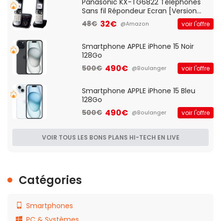
Panasonic KX-TG6822 Téléphones
Sans fil Répondeur Ecran [Version
Française]
32€
48€
voir l'offre
@Amazon
Smartphone APPLE iPhone 15 Noir
128Go
490€
500€
voir l'offre
@Boulanger
Smartphone APPLE iPhone 15 Bleu
128Go
490€
500€
voir l'offre
@Boulanger
VOIR TOUS LES BONS PLANS HI-TECH EN LIVE
Catégories
Smartphones
PC & Systèmes