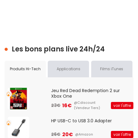
Les bons plans live 24h/24
Produits Hi-Tech
Applications
Films iTunes
Jeu Red Dead Redemption 2 sur
Xbox One
@Cdiscount
16€
23€
voir l'offre
(Vendeur Tiers)
HP USB-C to USB 3.0 Adapter
20€
26€
voir l'offre
@Amazon