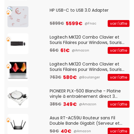
HP USB-C to USB 3.0 Adapter
5599€
5899€
voir l'offre
@Fnac
Logitech MK120 Combo Clavier et
Souris Filaires pour Windows, Souris
Optique Filaire, Connexion USB Plug
61€
66€
voir l'offre
@Amazon
And Play, Confortable, Taille
Standard, PC/Portable, Clavier
QWERTY UK - Noir
Logitech MK120 Combo Clavier et
Souris Filaires pour Windows, Souris
Optique Filaire, Connexion USB Plug
580€
763€
voir l'offre
@Boulanger
And Play, Confortable, Taille
Standard, PC/Portable, Clavier
QWERTY UK - Noir
PIONEER PLX-500 Blanche - Platine
vinyle à entraénement direct 3
vitesses (33-45-78 trs/min) avec
349€
385€
voir l'offre
@Amazon
pre-ampli intégré et port USB
Asus RT-AC59U Routeur sans Fil
Double Bande Gigabit (Serveur et
Client VPN, Triple Vlan, Mode Point
40€
50€
voir l'offre
@Amazon