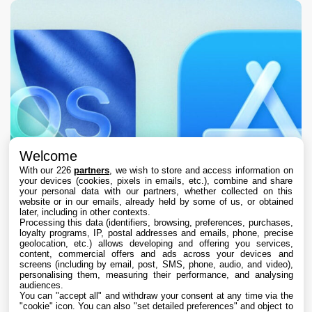
Welcome
With our 226
partners
, we wish to store and access information on
your devices (cookies, pixels in emails, etc.), combine and share
your personal data with our partners, whether collected on this
website or in our emails, already held by some of us, or obtained
later, including in other contexts.
Processing this data (identifiers, browsing, preferences, purchases,
loyalty programs, IP, postal addresses and emails, phone, precise
geolocation, etc.) allows developing and offering you services,
content, commercial offers and ads across your devices and
L’App Store est en panne pour plusieurs
screens (including by email, post, SMS, phone, audio, and video),
utilisateurs, selon Apple
personalising them, measuring their performance, and analysing
audiences.
You can "accept all" and withdraw your consent at any time via the
7 Aug. 2026 • 19:34
"cookie" icon
. You can also "set detailed preferences" and object to