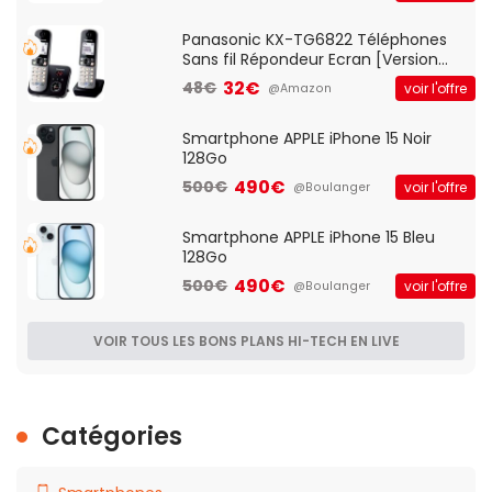
d'accès et Bridge, contrôle Parental,
Qos)
Panasonic KX-TG6822 Téléphones
Sans fil Répondeur Ecran [Version
Française]
32€
48€
voir l'offre
@Amazon
Smartphone APPLE iPhone 15 Noir
128Go
490€
500€
voir l'offre
@Boulanger
Smartphone APPLE iPhone 15 Bleu
128Go
490€
500€
voir l'offre
@Boulanger
VOIR TOUS LES BONS PLANS HI-TECH EN LIVE
Catégories