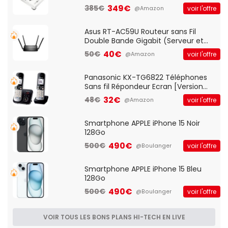
vitesses (33-45-78 trs/min) avec
349€
385€
voir l'offre
@Amazon
pre-ampli intégré et port USB
Asus RT-AC59U Routeur sans Fil
Double Bande Gigabit (Serveur et
Client VPN, Triple Vlan, Mode Point
40€
50€
voir l'offre
@Amazon
d'accès et Bridge, contrôle Parental,
Qos)
Panasonic KX-TG6822 Téléphones
Sans fil Répondeur Ecran [Version
Française]
32€
48€
voir l'offre
@Amazon
Smartphone APPLE iPhone 15 Noir
128Go
490€
500€
voir l'offre
@Boulanger
Smartphone APPLE iPhone 15 Bleu
128Go
490€
500€
voir l'offre
@Boulanger
VOIR TOUS LES BONS PLANS HI-TECH EN LIVE