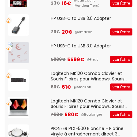
@Cdiscount
16€
23€
voir l'offre
(Vendeur Tiers)
HP USB-C to USB 3.0 Adapter
20€
26€
voir l'offre
@Amazon
HP USB-C to USB 3.0 Adapter
5599€
5899€
voir l'offre
@Fnac
Logitech MK120 Combo Clavier et
Souris Filaires pour Windows, Souris
Optique Filaire, Connexion USB Plug
61€
66€
voir l'offre
@Amazon
And Play, Confortable, Taille
Standard, PC/Portable, Clavier
QWERTY UK - Noir
Logitech MK120 Combo Clavier et
Souris Filaires pour Windows, Souris
Optique Filaire, Connexion USB Plug
580€
763€
voir l'offre
@Boulanger
And Play, Confortable, Taille
Standard, PC/Portable, Clavier
QWERTY UK - Noir
PIONEER PLX-500 Blanche - Platine
vinyle à entraénement direct 3