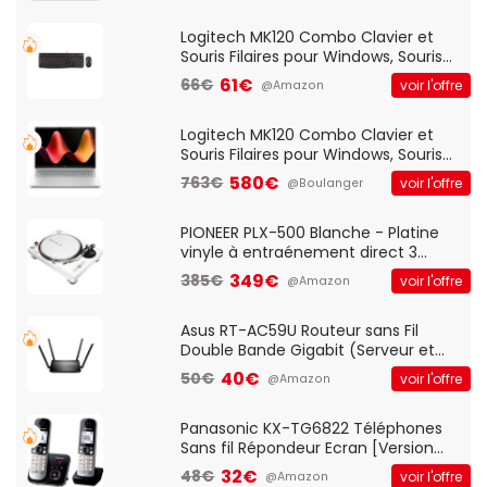
Logitech MK120 Combo Clavier et
Souris Filaires pour Windows, Souris
Optique Filaire, Connexion USB Plug
61€
66€
voir l'offre
@Amazon
And Play, Confortable, Taille
Standard, PC/Portable, Clavier
QWERTY UK - Noir
Logitech MK120 Combo Clavier et
Souris Filaires pour Windows, Souris
Optique Filaire, Connexion USB Plug
580€
763€
voir l'offre
@Boulanger
And Play, Confortable, Taille
Standard, PC/Portable, Clavier
QWERTY UK - Noir
PIONEER PLX-500 Blanche - Platine
vinyle à entraénement direct 3
vitesses (33-45-78 trs/min) avec
349€
385€
voir l'offre
@Amazon
pre-ampli intégré et port USB
Asus RT-AC59U Routeur sans Fil
Double Bande Gigabit (Serveur et
Client VPN, Triple Vlan, Mode Point
40€
50€
voir l'offre
@Amazon
d'accès et Bridge, contrôle Parental,
Qos)
Panasonic KX-TG6822 Téléphones
Sans fil Répondeur Ecran [Version
Française]
32€
48€
voir l'offre
@Amazon