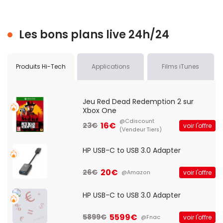
Les bons plans live 24h/24
Produits Hi-Tech
Applications
Films iTunes
Jeu Red Dead Redemption 2 sur
Xbox One
@Cdiscount
16€
23€
voir l'offre
(Vendeur Tiers)
HP USB-C to USB 3.0 Adapter
20€
26€
voir l'offre
@Amazon
HP USB-C to USB 3.0 Adapter
5599€
5899€
voir l'offre
@Fnac