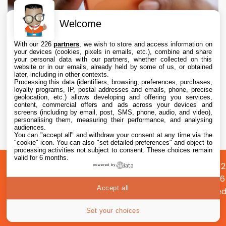
Welcome
With our 226
partners
, we wish to store and access information on
your devices (cookies, pixels in emails, etc.), combine and share
your personal data with our partners, whether collected on this
website or in our emails, already held by some of us, or obtained
later, including in other contexts.
Processing this data (identifiers, browsing, preferences, purchases,
loyalty programs, IP, postal addresses and emails, phone, precise
geolocation, etc.) allows developing and offering you services,
content, commercial offers and ads across your devices and
iPhone : Apple représente 65 % du marché
screens (including by email, post, SMS, phone, audio, and video),
premium des smartphones
personalising them, measuring their performance, and analysing
audiences.
You can "accept all" and withdraw your consent at any time via the
7 Aug. 2026 • 9:10
"cookie" icon
. You can also "set detailed preferences" and object to
processing activities not subject to consent. These choices remain
valid for 6 months.
A
Préférences
Confidentialité
© 2012
powered by
propos
cookies
2026
Accept all
i2CMed
|
56
Set your choices