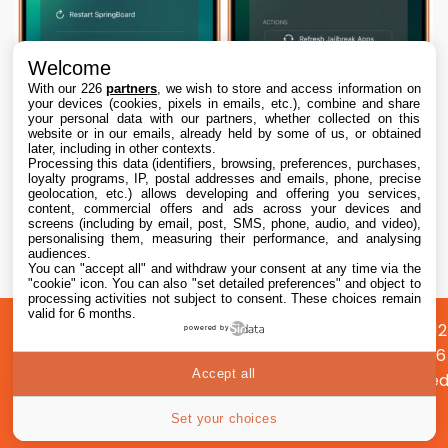
Welcome
With our 226
partners
, we wish to store and access information on
your devices (cookies, pixels in emails, etc.), combine and share
your personal data with our partners, whether collected on this
website or in our emails, already held by some of us, or obtained
later, including in other contexts.
Processing this data (identifiers, browsing, preferences, purchases,
loyalty programs, IP, postal addresses and emails, phone, precise
geolocation, etc.) allows developing and offering you services,
content, commercial offers and ads across your devices and
Dopamine 3, le jailbreak pour iOS 26 sur
screens (including by email, post, SMS, phone, audio, and video),
iPhone, est disponible
personalising them, measuring their performance, and analysing
audiences.
You can "accept all" and withdraw your consent at any time via the
7 Aug. 2026 • 22:44
"cookie" icon
. You can also "set detailed preferences" and object to
processing activities not subject to consent. These choices remain
valid for 6 months.
A
Préférences
Confidentialité
© 2012
powered by
propos
cookies
2026
Accept all
i2CMed
|
Set your choices