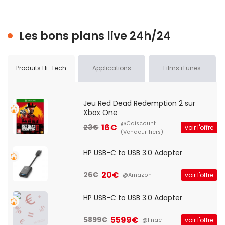
Les bons plans live 24h/24
Produits Hi-Tech
Applications
Films iTunes
Jeu Red Dead Redemption 2 sur
Xbox One
@Cdiscount
16€
23€
voir l'offre
(Vendeur Tiers)
HP USB-C to USB 3.0 Adapter
20€
26€
voir l'offre
@Amazon
HP USB-C to USB 3.0 Adapter
5599€
5899€
voir l'offre
@Fnac