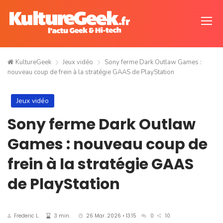
KultureGeek
Jeux vidéo
Sony ferme Dark Outlaw Games :
nouveau coup de frein à la stratégie GAAS de PlayStation
Jeux vidéo
Sony ferme Dark Outlaw
Games : nouveau coup de
frein à la stratégie GAAS
de PlayStation
Frederic L.
3 min.
26 Mar. 2026 • 13:15
0
10