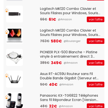
Logitech MK120 Combo Clavier et
Souris Filaires pour Windows, Souris
Optique Filaire, Connexion USB Plug
61€
66€
voir l'offre
@Amazon
And Play, Confortable, Taille
Standard, PC/Portable, Clavier
QWERTY UK - Noir
Logitech MK120 Combo Clavier et
Souris Filaires pour Windows, Souris
Optique Filaire, Connexion USB Plug
580€
763€
voir l'offre
@Boulanger
And Play, Confortable, Taille
Standard, PC/Portable, Clavier
QWERTY UK - Noir
PIONEER PLX-500 Blanche - Platine
vinyle à entraénement direct 3
vitesses (33-45-78 trs/min) avec
349€
385€
voir l'offre
@Amazon
pre-ampli intégré et port USB
Asus RT-AC59U Routeur sans Fil
Double Bande Gigabit (Serveur et
Client VPN, Triple Vlan, Mode Point
40€
50€
voir l'offre
@Amazon
d'accès et Bridge, contrôle Parental,
Qos)
Panasonic KX-TG6822 Téléphones
Sans fil Répondeur Ecran [Version
Française]
32€
48€
voir l'offre
@Amazon