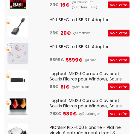
@Cdiscount
16€
23€
voir l'offre
(Vendeur Tiers)
HP USB-C to USB 3.0 Adapter
20€
26€
voir l'offre
@Amazon
HP USB-C to USB 3.0 Adapter
5599€
5899€
voir l'offre
@Fnac
Logitech MK120 Combo Clavier et
Souris Filaires pour Windows, Souris
Optique Filaire, Connexion USB Plug
61€
66€
voir l'offre
@Amazon
And Play, Confortable, Taille
Standard, PC/Portable, Clavier
QWERTY UK - Noir
Logitech MK120 Combo Clavier et
Souris Filaires pour Windows, Souris
Optique Filaire, Connexion USB Plug
580€
763€
voir l'offre
@Boulanger
And Play, Confortable, Taille
Standard, PC/Portable, Clavier
QWERTY UK - Noir
PIONEER PLX-500 Blanche - Platine
vinyle à entraénement direct 3