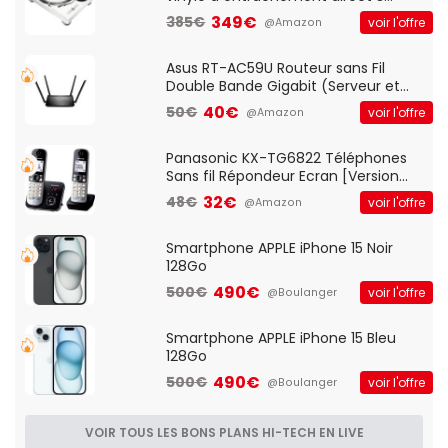
vitesses (33-45-78 trs/min) avec
349€
385€
voir l'offre
@Amazon
pre-ampli intégré et port USB
Asus RT-AC59U Routeur sans Fil
Double Bande Gigabit (Serveur et
Client VPN, Triple Vlan, Mode Point
40€
50€
voir l'offre
@Amazon
d'accès et Bridge, contrôle Parental,
Qos)
Panasonic KX-TG6822 Téléphones
Sans fil Répondeur Ecran [Version
Française]
32€
48€
voir l'offre
@Amazon
Smartphone APPLE iPhone 15 Noir
128Go
490€
500€
voir l'offre
@Boulanger
Smartphone APPLE iPhone 15 Bleu
128Go
490€
500€
voir l'offre
@Boulanger
VOIR TOUS LES BONS PLANS HI-TECH EN LIVE