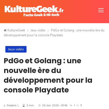
KultureGeek
Jeux vidéo
PdGo et Golang : une nouvelle ère du
développement pour la console Playdate
Jeux vidéo
PdGo et Golang : une
nouvelle ère du
développement pour la
console Playdate
Frederic L.
3 min.
29 Jan. 2026 • 18:46
1
11