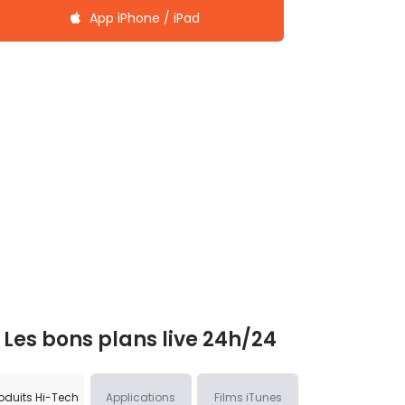
App iPhone / iPad
Les bons plans live 24h/24
oduits Hi-Tech
Applications
Films iTunes