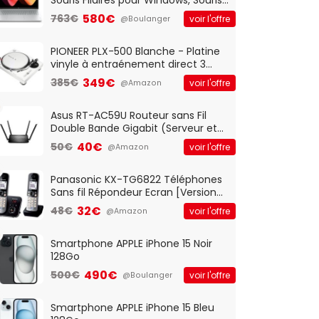
Optique Filaire, Connexion USB Plug
580€
763€
voir l'offre
@Boulanger
And Play, Confortable, Taille
Standard, PC/Portable, Clavier
QWERTY UK - Noir
PIONEER PLX-500 Blanche - Platine
vinyle à entraénement direct 3
vitesses (33-45-78 trs/min) avec
349€
385€
voir l'offre
@Amazon
pre-ampli intégré et port USB
Asus RT-AC59U Routeur sans Fil
Double Bande Gigabit (Serveur et
Client VPN, Triple Vlan, Mode Point
40€
50€
voir l'offre
@Amazon
d'accès et Bridge, contrôle
Parental, Qos)
Panasonic KX-TG6822 Téléphones
Sans fil Répondeur Ecran [Version
Française]
32€
48€
voir l'offre
@Amazon
Smartphone APPLE iPhone 15 Noir
128Go
490€
500€
voir l'offre
@Boulanger
Smartphone APPLE iPhone 15 Bleu