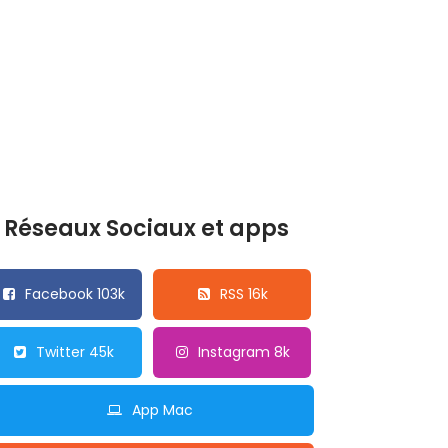
Réseaux Sociaux et apps
Facebook 103k
RSS 16k
Twitter 45k
Instagram 8k
App Mac