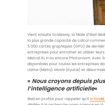
Vient ensuite Scaleway, la filiale d’Iliad dé
la plus grande capacité de calcul commerci
5 000 cartes graphiques (GPU) de dernière
entreprises pour entraîner et utiliser leu
Mistral AI, H ou encore Photoroom. Avec S
disponibles pour toutes les entreprises d
Llama (Meta), Moshi (Kyutai) et désormai
«
Nous croyons depuis plus
l’intelligence artificielle
«
Iliad en profite pour rappeler qu’il
a fondé
dédiée à la recherche open science en IA, 