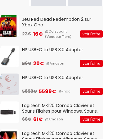
Jeu Red Dead Redemption 2 sur
Xbox One
@Cdiscount
16€
23€
voir l'offre
(Vendeur Tiers)
HP USB-C to USB 3.0 Adapter
20€
26€
voir l'offre
@Amazon
HP USB-C to USB 3.0 Adapter
5599€
5899€
voir l'offre
@Fnac
Logitech MK120 Combo Clavier et
Souris Filaires pour Windows, Souris
Optique Filaire, Connexion USB Plug
61€
66€
voir l'offre
@Amazon
And Play, Confortable, Taille
Standard, PC/Portable, Clavier
QWERTY UK - Noir
Logitech MK120 Combo Clavier et
Souris Filaires pour Windows, Souris