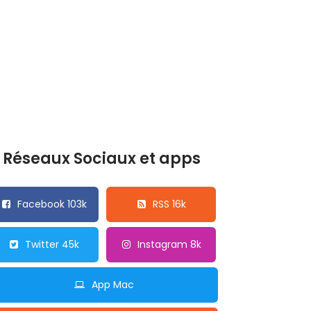
Réseaux Sociaux et apps
Facebook 103k
RSS 16k
Twitter 45k
Instagram 8k
App Mac