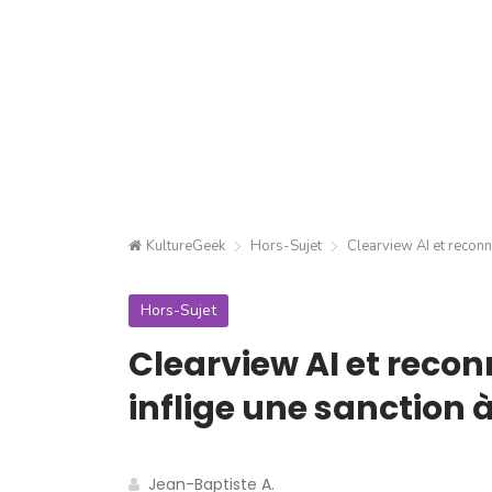
KultureGeek
Hors-Sujet
Clearview AI et reconna
Hors-Sujet
Clearview AI et recon
inflige une sanction à
Jean-Baptiste A.