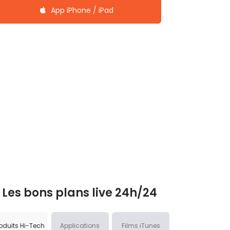
App iPhone / iPad
Les bons plans live 24h/24
oduits Hi-Tech
Applications
Films iTunes