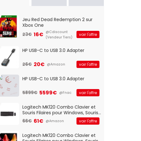
Jeu Red Dead Redemption 2 sur
Xbox One
@Cdiscount
16€
23€
voir l'offre
(Vendeur Tiers)
HP USB-C to USB 3.0 Adapter
20€
26€
voir l'offre
@Amazon
HP USB-C to USB 3.0 Adapter
5599€
5899€
voir l'offre
@Fnac
Logitech MK120 Combo Clavier et
Souris Filaires pour Windows, Souris
Optique Filaire, Connexion USB Plug
61€
66€
voir l'offre
@Amazon
And Play, Confortable, Taille
Standard, PC/Portable, Clavier
QWERTY UK - Noir
Logitech MK120 Combo Clavier et
Souris Filaires pour Windows, Souris