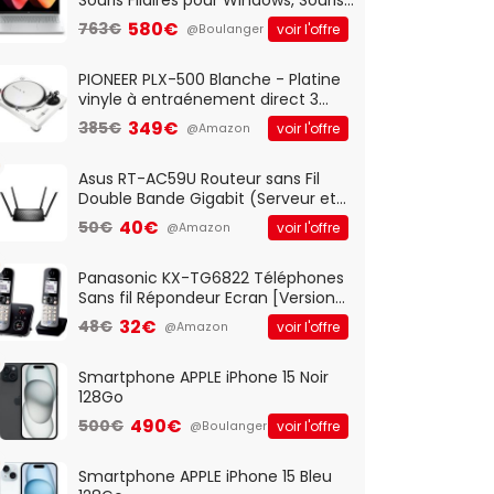
Optique Filaire, Connexion USB Plug
580€
763€
voir l'offre
@Boulanger
And Play, Confortable, Taille
Standard, PC/Portable, Clavier
QWERTY UK - Noir
PIONEER PLX-500 Blanche - Platine
vinyle à entraénement direct 3
vitesses (33-45-78 trs/min) avec
349€
385€
voir l'offre
@Amazon
pre-ampli intégré et port USB
Asus RT-AC59U Routeur sans Fil
Double Bande Gigabit (Serveur et
Client VPN, Triple Vlan, Mode Point
40€
50€
voir l'offre
@Amazon
d'accès et Bridge, contrôle
Parental, Qos)
Panasonic KX-TG6822 Téléphones
Sans fil Répondeur Ecran [Version
Française]
32€
48€
voir l'offre
@Amazon
Smartphone APPLE iPhone 15 Noir
128Go
490€
500€
voir l'offre
@Boulanger
Smartphone APPLE iPhone 15 Bleu