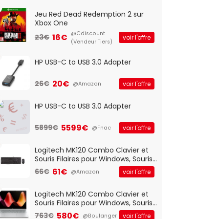
Jeu Red Dead Redemption 2 sur
Xbox One
@Cdiscount
16€
23€
voir l'offre
(Vendeur Tiers)
HP USB-C to USB 3.0 Adapter
20€
26€
voir l'offre
@Amazon
HP USB-C to USB 3.0 Adapter
5599€
5899€
voir l'offre
@Fnac
Logitech MK120 Combo Clavier et
Souris Filaires pour Windows, Souris
Optique Filaire, Connexion USB Plug
61€
66€
voir l'offre
@Amazon
And Play, Confortable, Taille
Standard, PC/Portable, Clavier
QWERTY UK - Noir
Logitech MK120 Combo Clavier et
Souris Filaires pour Windows, Souris
Optique Filaire, Connexion USB Plug
580€
763€
voir l'offre
@Boulanger