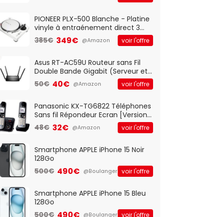
And Play, Confortable, Taille
Standard, PC/Portable, Clavier
QWERTY UK - Noir
PIONEER PLX-500 Blanche - Platine
vinyle à entraénement direct 3
vitesses (33-45-78 trs/min) avec
349€
385€
voir l'offre
@Amazon
pre-ampli intégré et port USB
Asus RT-AC59U Routeur sans Fil
Double Bande Gigabit (Serveur et
Client VPN, Triple Vlan, Mode Point
40€
50€
voir l'offre
@Amazon
d'accès et Bridge, contrôle
Parental, Qos)
Panasonic KX-TG6822 Téléphones
Sans fil Répondeur Ecran [Version
Française]
32€
48€
voir l'offre
@Amazon
Smartphone APPLE iPhone 15 Noir
128Go
490€
500€
voir l'offre
@Boulanger
Smartphone APPLE iPhone 15 Bleu
128Go
490€
500€
voir l'offre
@Boulanger