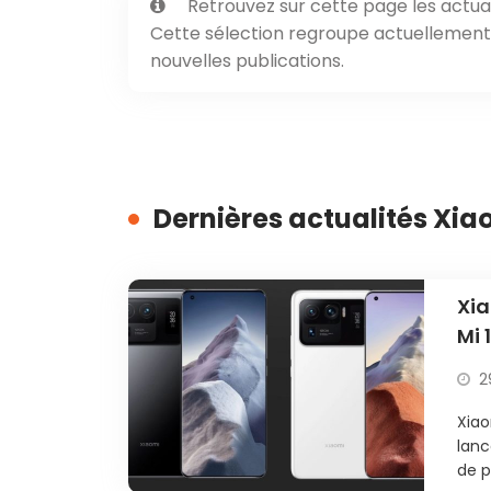
Retrouvez sur cette page les actual
Cette sélection regroupe actuellement 8
nouvelles publications.
Dernières actualités Xiao
Xia
Mi 1
2
Xiao
lanc
de p