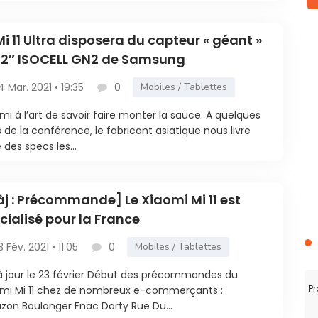
Mi 11 Ultra disposera du capteur « géant »
,12″ ISOCELL GN2 de Samsung
4 Mar. 2021 • 19:35
0
Mobiles / Tablettes
mi à l’art de savoir faire monter la sauce. A quelques
s de la conférence, le fabricant asiatique nous livre
e des specs les...
j : Précommande] Le Xiaomi Mi 11 est
icialisé pour la France
3 Fév. 2021 • 11:05
0
Mobiles / Tablettes
à jour le 23 février Début des précommandes du
Pr
mi Mi 11 chez de nombreux e-commerçants :
on Boulanger Fnac Darty Rue Du...