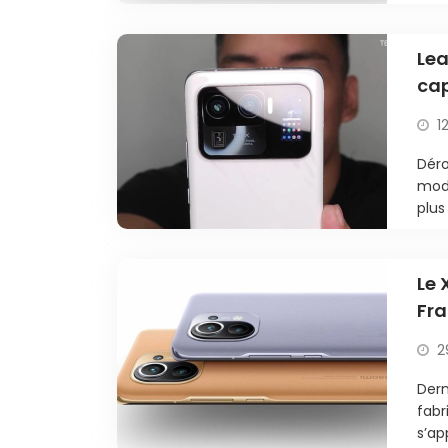
Lea
cap
1
Déro
modè
plus
Le 
Fra
2
Dern
fabr
s’ap