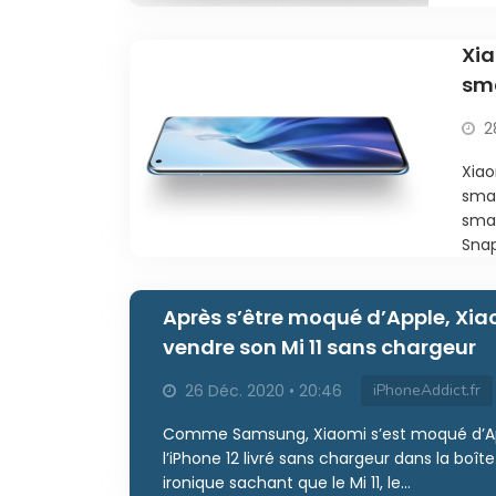
Xia
sm
2
Xiao
smar
sma
Snap
Après s’être moqué d’Apple, Xia
vendre son Mi 11 sans chargeur
26 Déc. 2020 • 20:46
iPhoneAddict.fr
Comme Samsung, Xiaomi s’est moqué d’A
l’iPhone 12 livré sans chargeur dans la boîte
ironique sachant que le Mi 11, le...