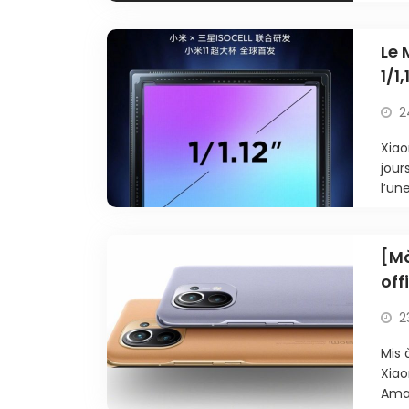
Le 
1/1
2
Xiao
jour
l’un
[Mà
off
2
Mis 
Xiao
Amaz