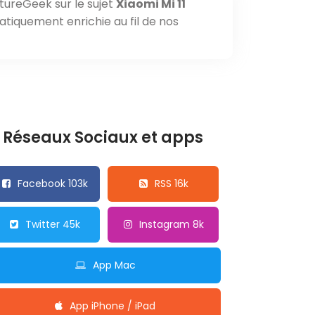
tureGeek sur le sujet
Xiaomi Mi 11
atiquement enrichie au fil de nos
Réseaux Sociaux et apps
Facebook 103k
RSS 16k
Twitter 45k
Instagram 8k
App Mac
App iPhone / iPad