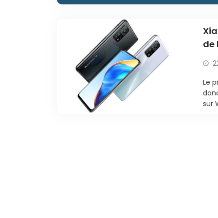
Xia
de 
(S
2
Le p
donc
sur 