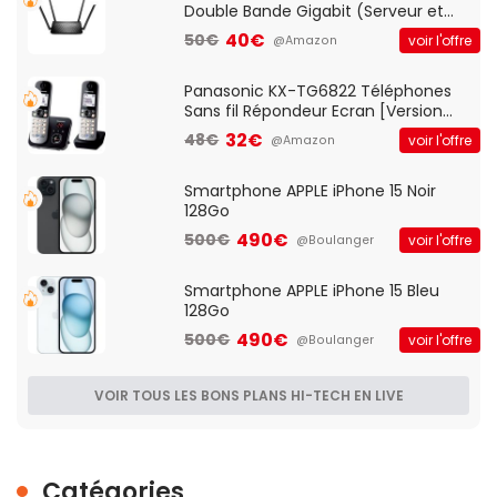
Double Bande Gigabit (Serveur et
Client VPN, Triple Vlan, Mode Point
40€
50€
voir l'offre
@Amazon
d'accès et Bridge, contrôle Parental,
Qos)
Panasonic KX-TG6822 Téléphones
Sans fil Répondeur Ecran [Version
Française]
32€
48€
voir l'offre
@Amazon
Smartphone APPLE iPhone 15 Noir
128Go
490€
500€
voir l'offre
@Boulanger
Smartphone APPLE iPhone 15 Bleu
128Go
490€
500€
voir l'offre
@Boulanger
VOIR TOUS LES BONS PLANS HI-TECH EN LIVE
Catégories