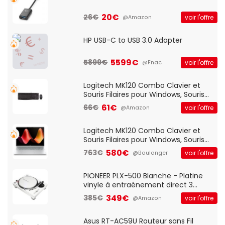
20€
26€
voir l'offre
@Amazon
HP USB-C to USB 3.0 Adapter
5599€
5899€
voir l'offre
@Fnac
Logitech MK120 Combo Clavier et
Souris Filaires pour Windows, Souris
Optique Filaire, Connexion USB Plug
61€
66€
voir l'offre
@Amazon
And Play, Confortable, Taille
Standard, PC/Portable, Clavier
QWERTY UK - Noir
Logitech MK120 Combo Clavier et
Souris Filaires pour Windows, Souris
Optique Filaire, Connexion USB Plug
580€
763€
voir l'offre
@Boulanger
And Play, Confortable, Taille
Standard, PC/Portable, Clavier
QWERTY UK - Noir
PIONEER PLX-500 Blanche - Platine
vinyle à entraénement direct 3
vitesses (33-45-78 trs/min) avec
349€
385€
voir l'offre
@Amazon
pre-ampli intégré et port USB
Asus RT-AC59U Routeur sans Fil