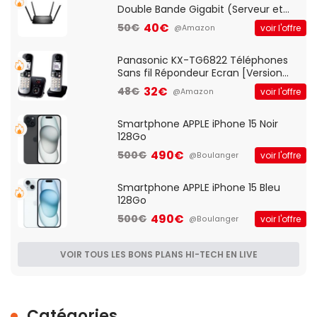
Double Bande Gigabit (Serveur et
Client VPN, Triple Vlan, Mode Point
40€
50€
voir l'offre
@Amazon
d'accès et Bridge, contrôle Parental,
Qos)
Panasonic KX-TG6822 Téléphones
Sans fil Répondeur Ecran [Version
Française]
32€
48€
voir l'offre
@Amazon
Smartphone APPLE iPhone 15 Noir
128Go
490€
500€
voir l'offre
@Boulanger
Smartphone APPLE iPhone 15 Bleu
128Go
490€
500€
voir l'offre
@Boulanger
VOIR TOUS LES BONS PLANS HI-TECH EN LIVE
Catégories