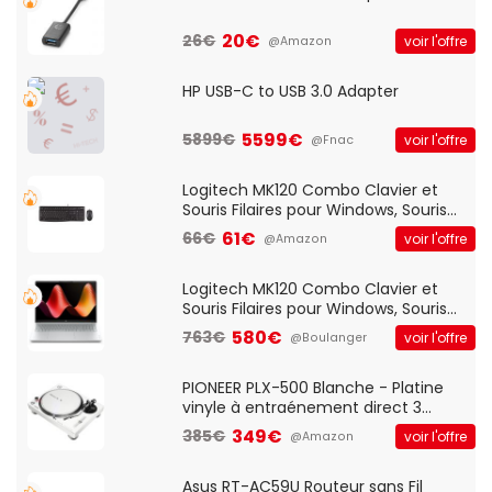
20€
26€
voir l'offre
@Amazon
HP USB-C to USB 3.0 Adapter
5599€
5899€
voir l'offre
@Fnac
Logitech MK120 Combo Clavier et
Souris Filaires pour Windows, Souris
Optique Filaire, Connexion USB Plug
61€
66€
voir l'offre
@Amazon
And Play, Confortable, Taille
Standard, PC/Portable, Clavier
QWERTY UK - Noir
Logitech MK120 Combo Clavier et
Souris Filaires pour Windows, Souris
Optique Filaire, Connexion USB Plug
580€
763€
voir l'offre
@Boulanger
And Play, Confortable, Taille
Standard, PC/Portable, Clavier
QWERTY UK - Noir
PIONEER PLX-500 Blanche - Platine
vinyle à entraénement direct 3
vitesses (33-45-78 trs/min) avec
349€
385€
voir l'offre
@Amazon
pre-ampli intégré et port USB
Asus RT-AC59U Routeur sans Fil