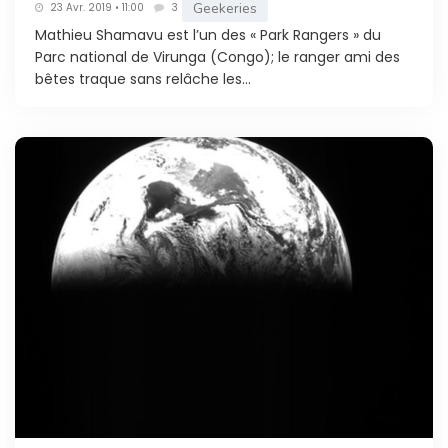
Geekeries
23 Avr. 2019 • 11:00
3
Mathieu Shamavu est l’un des « Park Rangers » du
Parc national de Virunga (Congo); le ranger ami des
bêtes traque sans relâche les...