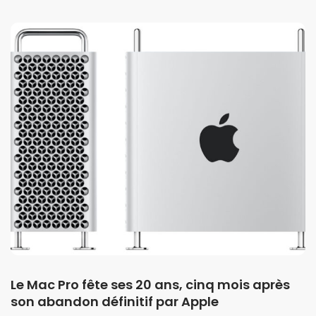
Le Mac Pro fête ses 20 ans, cinq mois après
son abandon définitif par Apple