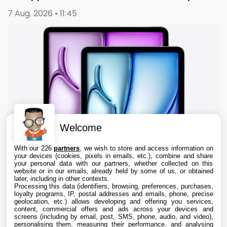
7 Aug. 2026 • 11:45
Welcome
With our 226
partners
, we wish to store and access information on
your devices (cookies, pixels in emails, etc.), combine and share
your personal data with our partners, whether collected on this
website or in our emails, already held by some of us, or obtained
later, including in other contexts.
Processing this data (identifiers, browsing, preferences, purchases,
loyalty programs, IP, postal addresses and emails, phone, precise
geolocation, etc.) allows developing and offering you services,
content, commercial offers and ads across your devices and
iPad : les ventes reculent de 8%, mais Apple
screens (including by email, post, SMS, phone, audio, and video),
domine toujours outrageusement le marché
personalising them, measuring their performance, and analysing