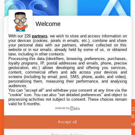
Welcome
With our 226
partners
, we wish to store and access information on
your devices (cookies, pixels in emails, etc.), combine and share
your personal data with our partners, whether collected on this
website or in our emails, already held by some of us, or obtained
later, including in other contexts.
Processing this data (identifiers, browsing, preferences, purchases,
loyalty programs, IP, postal addresses and emails, phone, precise
geolocation, etc.) allows developing and offering you services,
content, commercial offers and ads across your devices and
L’App Store est en panne pour plusieurs
screens (including by email, post, SMS, phone, audio, and video),
utilisateurs, selon Apple
personalising them, measuring their performance, and analysing
audiences.
You can "accept all" and withdraw your consent at any time via the
7 Aug. 2026 • 19:34
"cookie" icon
. You can also "set detailed preferences" and object to
processing activities not subject to consent. These choices remain
valid for 6 months.
A
Préférences
Confidentialité
© 2012
powered by
propos
cookies
2026
Accept all
i2CMed
|
56