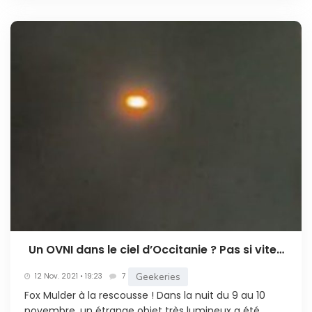
Un OVNI dans le ciel d’Occitanie ? Pas si vite…
Geekeries
12 Nov. 2021 • 19:23
7
Fox Mulder à la rescousse ! Dans la nuit du 9 au 10
novembre, un étrange objet très lumineux a été