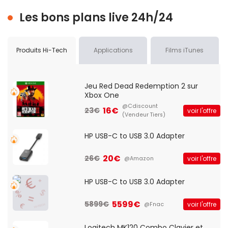
Les bons plans live 24h/24
Produits Hi-Tech
Applications
Films iTunes
Jeu Red Dead Redemption 2 sur
Xbox One
@Cdiscount
16€
23€
voir l'offre
(Vendeur Tiers)
HP USB-C to USB 3.0 Adapter
20€
26€
voir l'offre
@Amazon
HP USB-C to USB 3.0 Adapter
5599€
5899€
voir l'offre
@Fnac
Logitech MK120 Combo Clavier et