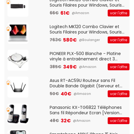
Souris Filaires pour Windows, Souris
Optique Filaire, Connexion USB Plug
61€
66€
voir l'offre
@Amazon
And Play, Confortable, Taille
Standard, PC/Portable, Clavier
QWERTY UK - Noir
Logitech MK120 Combo Clavier et
Souris Filaires pour Windows, Souris
Optique Filaire, Connexion USB Plug
580€
763€
voir l'offre
@Boulanger
And Play, Confortable, Taille
Standard, PC/Portable, Clavier
QWERTY UK - Noir
PIONEER PLX-500 Blanche - Platine
vinyle à entraénement direct 3
vitesses (33-45-78 trs/min) avec
349€
385€
voir l'offre
@Amazon
pre-ampli intégré et port USB
Asus RT-AC59U Routeur sans Fil
Double Bande Gigabit (Serveur et
Client VPN, Triple Vlan, Mode Point
40€
50€
voir l'offre
@Amazon
d'accès et Bridge, contrôle Parental,
Qos)
Panasonic KX-TG6822 Téléphones
Sans fil Répondeur Ecran [Version
Française]
32€
48€
voir l'offre
@Amazon