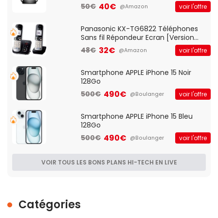
Client VPN, Triple Vlan, Mode Point
40€
50€
voir l'offre
@Amazon
d'accès et Bridge, contrôle Parental,
Qos)
Panasonic KX-TG6822 Téléphones
Sans fil Répondeur Ecran [Version
Française]
32€
48€
voir l'offre
@Amazon
Smartphone APPLE iPhone 15 Noir
128Go
490€
500€
voir l'offre
@Boulanger
Smartphone APPLE iPhone 15 Bleu
128Go
490€
500€
voir l'offre
@Boulanger
VOIR TOUS LES BONS PLANS HI-TECH EN LIVE
Catégories