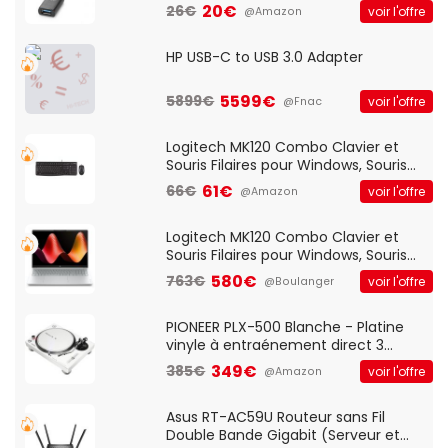
20€
26€
voir l'offre
@Amazon
HP USB-C to USB 3.0 Adapter
5599€
5899€
voir l'offre
@Fnac
Logitech MK120 Combo Clavier et
Souris Filaires pour Windows, Souris
Optique Filaire, Connexion USB Plug
61€
66€
voir l'offre
@Amazon
And Play, Confortable, Taille
Standard, PC/Portable, Clavier
QWERTY UK - Noir
Logitech MK120 Combo Clavier et
Souris Filaires pour Windows, Souris
Optique Filaire, Connexion USB Plug
580€
763€
voir l'offre
@Boulanger
And Play, Confortable, Taille
Standard, PC/Portable, Clavier
QWERTY UK - Noir
PIONEER PLX-500 Blanche - Platine
vinyle à entraénement direct 3
vitesses (33-45-78 trs/min) avec
349€
385€
voir l'offre
@Amazon
pre-ampli intégré et port USB
Asus RT-AC59U Routeur sans Fil
Double Bande Gigabit (Serveur et