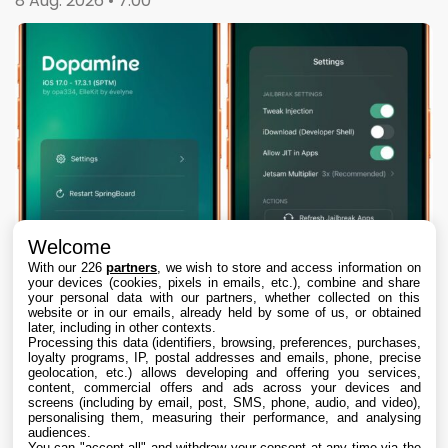
8 Aug. 2026 • 7:00
Welcome
With our 226
partners
, we wish to store and access information on
your devices (cookies, pixels in emails, etc.), combine and share
your personal data with our partners, whether collected on this
website or in our emails, already held by some of us, or obtained
later, including in other contexts.
Processing this data (identifiers, browsing, preferences, purchases,
loyalty programs, IP, postal addresses and emails, phone, precise
geolocation, etc.) allows developing and offering you services,
content, commercial offers and ads across your devices and
Dopamine 3, le jailbreak pour iOS 26 sur
screens (including by email, post, SMS, phone, audio, and video),
iPhone, est disponible
personalising them, measuring their performance, and analysing
audiences.
You can "accept all" and withdraw your consent at any time via the