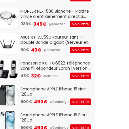
And Play, Confortable, Taille
Standard, PC/Portable, Clavier
QWERTY UK - Noir
PIONEER PLX-500 Blanche - Platine
vinyle à entraénement direct 3
vitesses (33-45-78 trs/min) avec
349€
385€
voir l'offre
@Amazon
pre-ampli intégré et port USB
Asus RT-AC59U Routeur sans Fil
Double Bande Gigabit (Serveur et
Client VPN, Triple Vlan, Mode Point
40€
50€
voir l'offre
@Amazon
d'accès et Bridge, contrôle
Parental, Qos)
Panasonic KX-TG6822 Téléphones
Sans fil Répondeur Ecran [Version
Française]
32€
48€
voir l'offre
@Amazon
Smartphone APPLE iPhone 15 Noir
128Go
490€
500€
voir l'offre
@Boulanger
Smartphone APPLE iPhone 15 Bleu
128Go
490€
500€
voir l'offre
@Boulanger