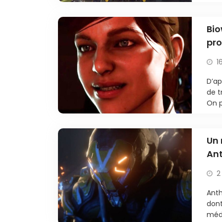
Bio
pro
1
D’ap
de t
On p
Un 
An
2
Anth
dont
méd