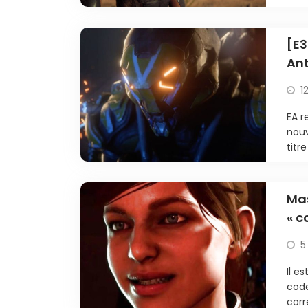
[E3
An
1
EA r
nouv
titr
Mas
« c
ren
5
Il e
code
corr