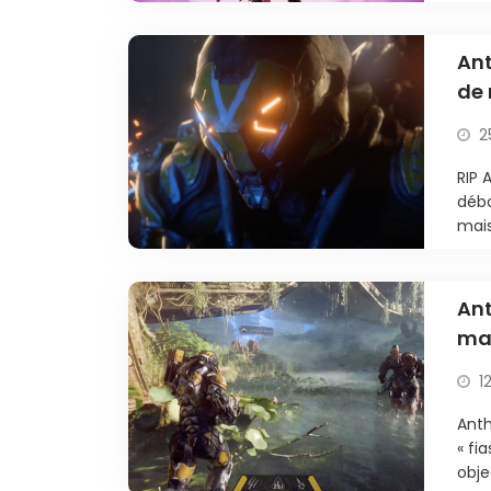
Ant
de 
2
RIP 
débo
mais
Ant
mas
cro
1
Ant
« fi
obje