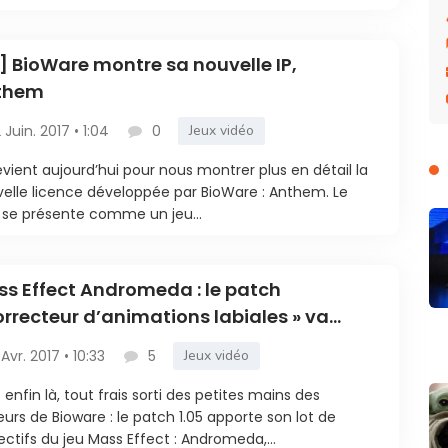
] BioWare montre sa nouvelle IP,
them
2 Juin. 2017 • 1:04
0
Jeux vidéo
evient aujourd’hui pour nous montrer plus en détail la
elle licence développée par BioWare : Anthem. Le
e se présente comme un jeu...
s Effect Andromeda : le patch
orrecteur d’animations labiales » va
dre le jeu moins ridicule
 Avr. 2017 • 10:33
5
Jeux vidéo
st enfin là, tout frais sorti des petites mains des
urs de Bioware : le patch 1.05 apporte son lot de
ectifs du jeu Mass Effect : Andromeda,...