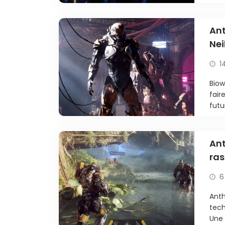
Ant
Nei
1
Biow
fair
futu
Ant
ras
6
Anth
tech
Une 