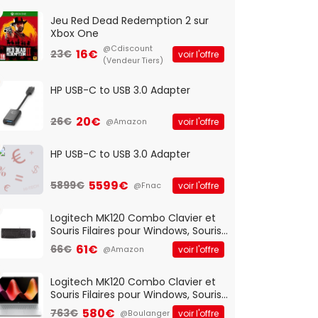
Jeu Red Dead Redemption 2 sur
Xbox One
@Cdiscount
16€
23€
voir l'offre
(Vendeur Tiers)
HP USB-C to USB 3.0 Adapter
20€
26€
voir l'offre
@Amazon
HP USB-C to USB 3.0 Adapter
5599€
5899€
voir l'offre
@Fnac
Logitech MK120 Combo Clavier et
Souris Filaires pour Windows, Souris
Optique Filaire, Connexion USB Plug
61€
66€
voir l'offre
@Amazon
And Play, Confortable, Taille
Standard, PC/Portable, Clavier
QWERTY UK - Noir
Logitech MK120 Combo Clavier et
Souris Filaires pour Windows, Souris
Optique Filaire, Connexion USB Plug
580€
763€
voir l'offre
@Boulanger