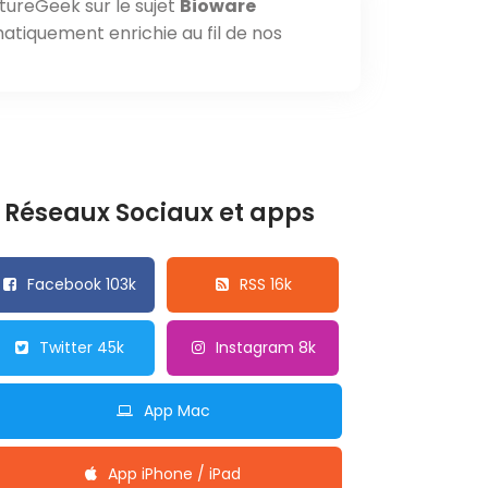
tureGeek sur le sujet
Bioware
matiquement enrichie au fil de nos
Réseaux Sociaux et apps
Facebook 103k
RSS 16k
Twitter 45k
Instagram 8k
App Mac
App iPhone / iPad