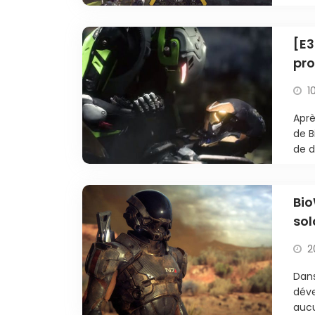
[E3
pr
1
Aprè
de B
de dé
Bi
sol
2
Dans
déve
aucu