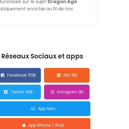
tureGeek sur le sujet
Dragon Age
atiquement enrichie au fil de nos
Réseaux Sociaux et apps
Facebook 103k
RSS 16k
Twitter 45k
Instagram 8k
App Mac
App iPhone / iPad