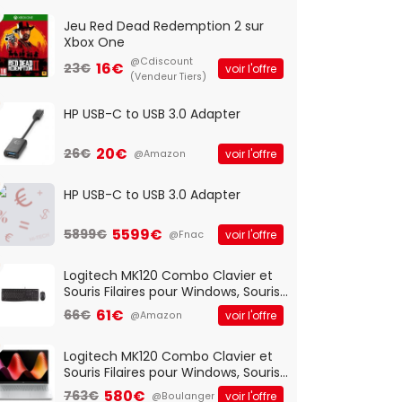
Jeu Red Dead Redemption 2 sur
Xbox One
@Cdiscount
16€
23€
voir l'offre
(Vendeur Tiers)
HP USB-C to USB 3.0 Adapter
20€
26€
voir l'offre
@Amazon
HP USB-C to USB 3.0 Adapter
5599€
5899€
voir l'offre
@Fnac
Logitech MK120 Combo Clavier et
Souris Filaires pour Windows, Souris
Optique Filaire, Connexion USB Plug
61€
66€
voir l'offre
@Amazon
And Play, Confortable, Taille
Standard, PC/Portable, Clavier
QWERTY UK - Noir
Logitech MK120 Combo Clavier et
Souris Filaires pour Windows, Souris
Optique Filaire, Connexion USB Plug
580€
763€
voir l'offre
@Boulanger