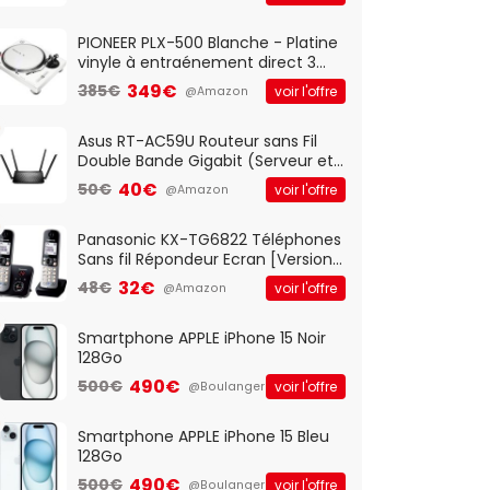
And Play, Confortable, Taille
Standard, PC/Portable, Clavier
QWERTY UK - Noir
PIONEER PLX-500 Blanche - Platine
vinyle à entraénement direct 3
vitesses (33-45-78 trs/min) avec
349€
385€
voir l'offre
@Amazon
pre-ampli intégré et port USB
Asus RT-AC59U Routeur sans Fil
Double Bande Gigabit (Serveur et
Client VPN, Triple Vlan, Mode Point
40€
50€
voir l'offre
@Amazon
d'accès et Bridge, contrôle
Parental, Qos)
Panasonic KX-TG6822 Téléphones
Sans fil Répondeur Ecran [Version
Française]
32€
48€
voir l'offre
@Amazon
Smartphone APPLE iPhone 15 Noir
128Go
490€
500€
voir l'offre
@Boulanger
Smartphone APPLE iPhone 15 Bleu
128Go
490€
500€
voir l'offre
@Boulanger