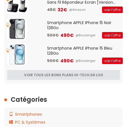
Sans fil Répondeur Ecran [Version
Française]
32€
48€
voir l'offre
@Amazon
Smartphone APPLE iPhone 15 Noir
128Go
490€
500€
voir l'offre
@Boulanger
Smartphone APPLE iPhone 15 Bleu
128Go
490€
500€
voir l'offre
@Boulanger
VOIR TOUS LES BONS PLANS HI-TECH EN LIVE
Catégories
Smartphones
PC & Systèmes