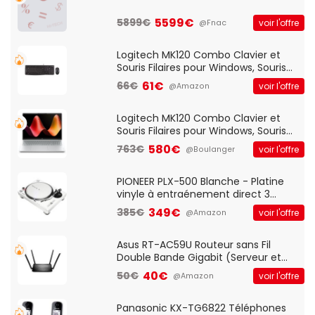
5599€
5899€
voir l'offre
@Fnac
Logitech MK120 Combo Clavier et
Souris Filaires pour Windows, Souris
Optique Filaire, Connexion USB Plug
61€
66€
voir l'offre
@Amazon
And Play, Confortable, Taille
Standard, PC/Portable, Clavier
QWERTY UK - Noir
Logitech MK120 Combo Clavier et
Souris Filaires pour Windows, Souris
Optique Filaire, Connexion USB Plug
580€
763€
voir l'offre
@Boulanger
And Play, Confortable, Taille
Standard, PC/Portable, Clavier
QWERTY UK - Noir
PIONEER PLX-500 Blanche - Platine
vinyle à entraénement direct 3
vitesses (33-45-78 trs/min) avec
349€
385€
voir l'offre
@Amazon
pre-ampli intégré et port USB
Asus RT-AC59U Routeur sans Fil
Double Bande Gigabit (Serveur et
Client VPN, Triple Vlan, Mode Point
40€
50€
voir l'offre
@Amazon
d'accès et Bridge, contrôle Parental,
Qos)
Panasonic KX-TG6822 Téléphones