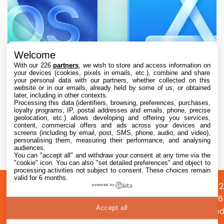
Welcome
With our 226
partners
, we wish to store and access information on
your devices (cookies, pixels in emails, etc.), combine and share
your personal data with our partners, whether collected on this
website or in our emails, already held by some of us, or obtained
later, including in other contexts.
Processing this data (identifiers, browsing, preferences, purchases,
loyalty programs, IP, postal addresses and emails, phone, precise
geolocation, etc.) allows developing and offering you services,
content, commercial offers and ads across your devices and
L’App Store est en panne pour plusieurs
screens (including by email, post, SMS, phone, audio, and video),
utilisateurs, selon Apple
personalising them, measuring their performance, and analysing
audiences.
You can "accept all" and withdraw your consent at any time via the
7 Aug. 2026 • 19:34
"cookie" icon
. You can also "set detailed preferences" and object to
processing activities not subject to consent. These choices remain
valid for 6 months.
A
Préférences
Confidentialité
© 2012
powered by
propos
cookies
2026
Accept all
i2CMed