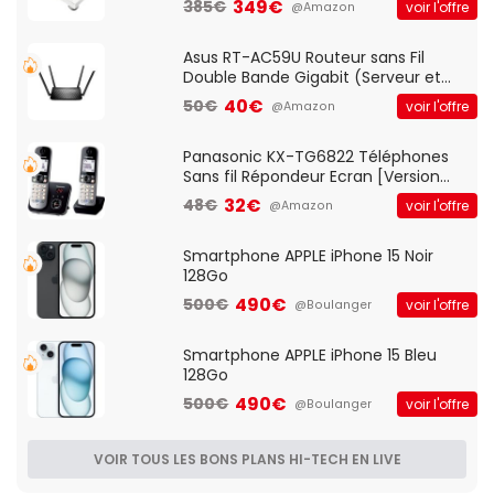
349€
385€
voir l'offre
@Amazon
pre-ampli intégré et port USB
Asus RT-AC59U Routeur sans Fil
Double Bande Gigabit (Serveur et
Client VPN, Triple Vlan, Mode Point
40€
50€
voir l'offre
@Amazon
d'accès et Bridge, contrôle Parental,
Qos)
Panasonic KX-TG6822 Téléphones
Sans fil Répondeur Ecran [Version
Française]
32€
48€
voir l'offre
@Amazon
Smartphone APPLE iPhone 15 Noir
128Go
490€
500€
voir l'offre
@Boulanger
Smartphone APPLE iPhone 15 Bleu
128Go
490€
500€
voir l'offre
@Boulanger
VOIR TOUS LES BONS PLANS HI-TECH EN LIVE