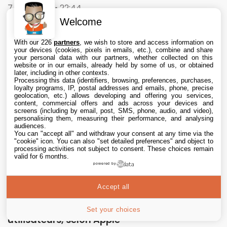
7 Aug. 2026 • 22:44
Welcome
With our 226
partners
, we wish to store and access information on
your devices (cookies, pixels in emails, etc.), combine and share
your personal data with our partners, whether collected on this
website or in our emails, already held by some of us, or obtained
later, including in other contexts.
Processing this data (identifiers, browsing, preferences, purchases,
loyalty programs, IP, postal addresses and emails, phone, precise
geolocation, etc.) allows developing and offering you services,
content, commercial offers and ads across your devices and
screens (including by email, post, SMS, phone, audio, and video),
personalising them, measuring their performance, and analysing
audiences.
You can "accept all" and withdraw your consent at any time via the
"cookie" icon
. You can also "set detailed preferences" and object to
processing activities not subject to consent. These choices remain
valid for 6 months.
powered by
Accept all
L’App Store est en panne pour plusieurs
Set your choices
utilisateurs, selon Apple