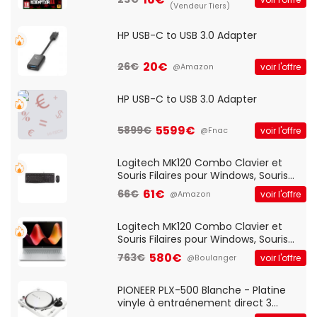
(Vendeur Tiers)
HP USB-C to USB 3.0 Adapter
20€
26€
voir l'offre
@Amazon
HP USB-C to USB 3.0 Adapter
5599€
5899€
voir l'offre
@Fnac
Logitech MK120 Combo Clavier et
Souris Filaires pour Windows, Souris
Optique Filaire, Connexion USB Plug
61€
66€
voir l'offre
@Amazon
And Play, Confortable, Taille
Standard, PC/Portable, Clavier
QWERTY UK - Noir
Logitech MK120 Combo Clavier et
Souris Filaires pour Windows, Souris
Optique Filaire, Connexion USB Plug
580€
763€
voir l'offre
@Boulanger
And Play, Confortable, Taille
Standard, PC/Portable, Clavier
QWERTY UK - Noir
PIONEER PLX-500 Blanche - Platine
vinyle à entraénement direct 3
vitesses (33-45-78 trs/min) avec