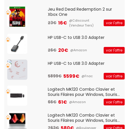
Jeu Red Dead Redemption 2 sur
Xbox One
@Cdiscount
16€
23€
voir l'offre
(Vendeur Tiers)
HP USB-C to USB 3.0 Adapter
20€
26€
voir l'offre
@Amazon
HP USB-C to USB 3.0 Adapter
5599€
5899€
voir l'offre
@Fnac
Logitech MK120 Combo Clavier et
Souris Filaires pour Windows, Souris
Optique Filaire, Connexion USB Plug
61€
66€
voir l'offre
@Amazon
And Play, Confortable, Taille
Standard, PC/Portable, Clavier
QWERTY UK - Noir
Logitech MK120 Combo Clavier et
Souris Filaires pour Windows, Souris
Optique Filaire, Connexion USB Plug
580€
763€
voir l'offre
@Boulanger