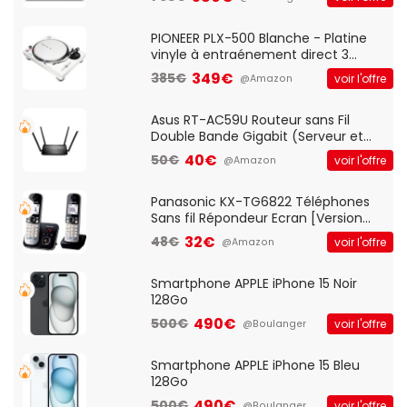
And Play, Confortable, Taille
Standard, PC/Portable, Clavier
QWERTY UK - Noir
PIONEER PLX-500 Blanche - Platine
vinyle à entraénement direct 3
vitesses (33-45-78 trs/min) avec
349€
385€
voir l'offre
@Amazon
pre-ampli intégré et port USB
Asus RT-AC59U Routeur sans Fil
Double Bande Gigabit (Serveur et
Client VPN, Triple Vlan, Mode Point
40€
50€
voir l'offre
@Amazon
d'accès et Bridge, contrôle Parental,
Qos)
Panasonic KX-TG6822 Téléphones
Sans fil Répondeur Ecran [Version
Française]
32€
48€
voir l'offre
@Amazon
Smartphone APPLE iPhone 15 Noir
128Go
490€
500€
voir l'offre
@Boulanger
Smartphone APPLE iPhone 15 Bleu
128Go
490€
500€
voir l'offre
@Boulanger