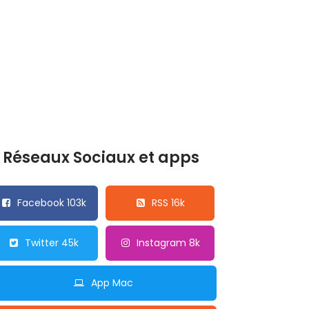
Réseaux Sociaux et apps
Facebook 103k
RSS 16k
Twitter 45k
Instagram 8k
App Mac