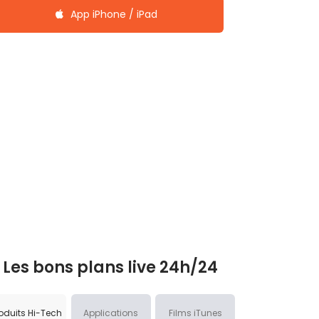
App iPhone / iPad
Les bons plans live 24h/24
oduits Hi-Tech
Applications
Films iTunes