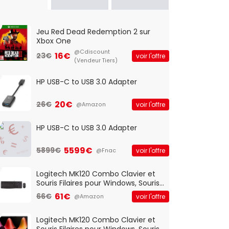
Jeu Red Dead Redemption 2 sur
Xbox One
@Cdiscount
16€
23€
voir l'offre
(Vendeur Tiers)
HP USB-C to USB 3.0 Adapter
20€
26€
voir l'offre
@Amazon
HP USB-C to USB 3.0 Adapter
5599€
5899€
voir l'offre
@Fnac
Logitech MK120 Combo Clavier et
Souris Filaires pour Windows, Souris
Optique Filaire, Connexion USB Plug
61€
66€
voir l'offre
@Amazon
And Play, Confortable, Taille
Standard, PC/Portable, Clavier
QWERTY UK - Noir
Logitech MK120 Combo Clavier et
Souris Filaires pour Windows, Souris