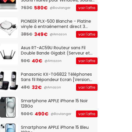
Optique Filaire, Connexion USB Plug
580€
763€
voir l'offre
@Boulanger
And Play, Confortable, Taille
Standard, PC/Portable, Clavier
QWERTY UK - Noir
PIONEER PLX-500 Blanche - Platine
vinyle à entraénement direct 3
vitesses (33-45-78 trs/min) avec
349€
385€
voir l'offre
@Amazon
pre-ampli intégré et port USB
Asus RT-AC59U Routeur sans Fil
Double Bande Gigabit (Serveur et
Client VPN, Triple Vlan, Mode Point
40€
50€
voir l'offre
@Amazon
d'accès et Bridge, contrôle
Parental, Qos)
Panasonic KX-TG6822 Téléphones
Sans fil Répondeur Ecran [Version
Française]
32€
48€
voir l'offre
@Amazon
Smartphone APPLE iPhone 15 Noir
128Go
490€
500€
voir l'offre
@Boulanger
Smartphone APPLE iPhone 15 Bleu