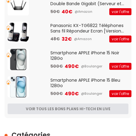
Double Bande Gigabit (Serveur et
Client VPN, Triple Vlan, Mode Point
40€
50€
voir l'offre
@Amazon
d'accès et Bridge, contrôle Parental,
Qos)
Panasonic KX-TG6822 Téléphones
Sans fil Répondeur Ecran [Version
Française]
32€
48€
voir l'offre
@Amazon
Smartphone APPLE iPhone 15 Noir
128Go
490€
500€
voir l'offre
@Boulanger
Smartphone APPLE iPhone 15 Bleu
128Go
490€
500€
voir l'offre
@Boulanger
VOIR TOUS LES BONS PLANS HI-TECH EN LIVE
Catégories