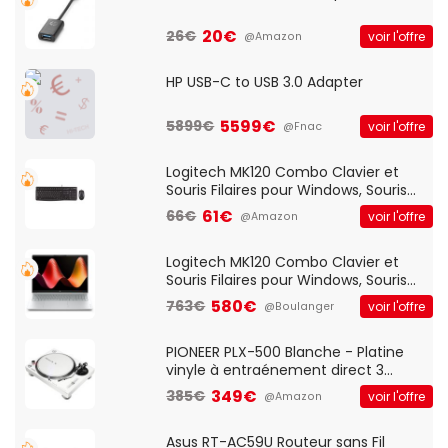
20€
26€
voir l'offre
@Amazon
HP USB-C to USB 3.0 Adapter
5599€
5899€
voir l'offre
@Fnac
Logitech MK120 Combo Clavier et
Souris Filaires pour Windows, Souris
Optique Filaire, Connexion USB Plug
61€
66€
voir l'offre
@Amazon
And Play, Confortable, Taille
Standard, PC/Portable, Clavier
QWERTY UK - Noir
Logitech MK120 Combo Clavier et
Souris Filaires pour Windows, Souris
Optique Filaire, Connexion USB Plug
580€
763€
voir l'offre
@Boulanger
And Play, Confortable, Taille
Standard, PC/Portable, Clavier
QWERTY UK - Noir
PIONEER PLX-500 Blanche - Platine
vinyle à entraénement direct 3
vitesses (33-45-78 trs/min) avec
349€
385€
voir l'offre
@Amazon
pre-ampli intégré et port USB
Asus RT-AC59U Routeur sans Fil