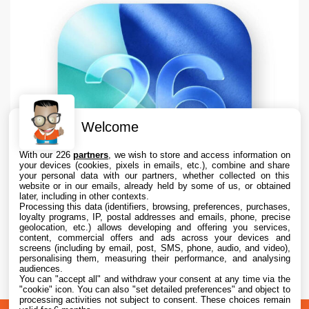
Welcome
With our 226
partners
, we wish to store and access information on
your devices (cookies, pixels in emails, etc.), combine and share
your personal data with our partners, whether collected on this
website or in our emails, already held by some of us, or obtained
later, including in other contexts.
Processing this data (identifiers, browsing, preferences, purchases,
loyalty programs, IP, postal addresses and emails, phone, precise
geolocation, etc.) allows developing and offering you services,
content, commercial offers and ads across your devices and
Apple teste iOS 26.6.1 sur iPhone pour des
screens (including by email, post, SMS, phone, audio, and video),
correctifs
personalising them, measuring their performance, and analysing
audiences.
You can "accept all" and withdraw your consent at any time via the
7 Aug. 2026 • 16:35
"cookie" icon
. You can also "set detailed preferences" and object to
processing activities not subject to consent. These choices remain