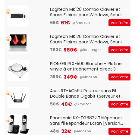
Logitech MK120 Combo Clavier et
Souris Filaires pour Windows, Souris
Optique Filaire, Connexion USB Plug
61€
66€
voir l'offre
@Amazon
And Play, Confortable, Taille
Standard, PC/Portable, Clavier
QWERTY UK - Noir
Logitech MK120 Combo Clavier et
Souris Filaires pour Windows, Souris
Optique Filaire, Connexion USB Plug
580€
763€
voir l'offre
@Boulanger
And Play, Confortable, Taille
Standard, PC/Portable, Clavier
QWERTY UK - Noir
PIONEER PLX-500 Blanche - Platine
vinyle à entraénement direct 3
vitesses (33-45-78 trs/min) avec
349€
385€
voir l'offre
@Amazon
pre-ampli intégré et port USB
Asus RT-AC59U Routeur sans Fil
Double Bande Gigabit (Serveur et
Client VPN, Triple Vlan, Mode Point
40€
50€
voir l'offre
@Amazon
d'accès et Bridge, contrôle Parental,
Qos)
Panasonic KX-TG6822 Téléphones
Sans fil Répondeur Ecran [Version
Française]
32€
48€
voir l'offre
@Amazon