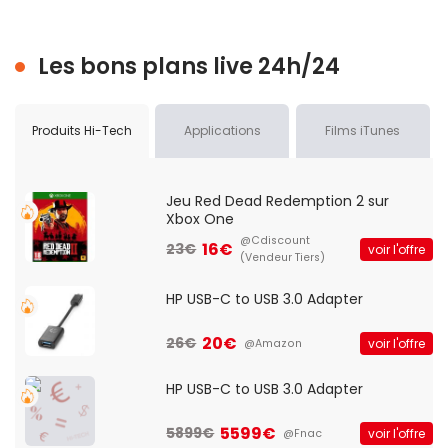
Les bons plans live 24h/24
Produits Hi-Tech
Applications
Films iTunes
Jeu Red Dead Redemption 2 sur
Xbox One
@Cdiscount
16€
23€
voir l'offre
(Vendeur Tiers)
HP USB-C to USB 3.0 Adapter
20€
26€
voir l'offre
@Amazon
HP USB-C to USB 3.0 Adapter
5599€
5899€
voir l'offre
@Fnac