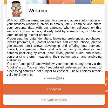
Welcome
With our 226
partners
, we wish to store and access information on
your devices (cookies, pixels in emails, etc.), combine and share
your personal data with our partners, whether collected on this
website or in our emails, already held by some of us, or obtained
later, including in other contexts.
Processing this data (identifiers, browsing, preferences, purchases,
loyalty programs, IP, postal addresses and emails, phone, precise
geolocation, etc.) allows developing and offering you services,
content, commercial offers and ads across your devices and
Apple augmente les valeurs de reprise des
screens (including by email, post, SMS, phone, audio, and video),
iPhone, iPad, Mac et Apple Watch
personalising them, measuring their performance, and analysing
audiences.
You can "accept all" and withdraw your consent at any time via the
6 Aug. 2026 • 19:02
"cookie" icon
. You can also "set detailed preferences" and object to
processing activities not subject to consent. These choices remain
valid for 6 months.
A
Préférences
Confidentialité
© 2012
powered by
propos
cookies
2026
Accept all
i2CMed
|
Set your choices