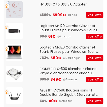
HP USB-C to USB 3.0 Adapter
5599€
5899€
voir l'offre
@Fnac
Logitech MK120 Combo Clavier et
Souris Filaires pour Windows, Souris
Optique Filaire, Connexion USB Plug
61€
66€
voir l'offre
@Amazon
And Play, Confortable, Taille
Standard, PC/Portable, Clavier
QWERTY UK - Noir
Logitech MK120 Combo Clavier et
Souris Filaires pour Windows, Souris
Optique Filaire, Connexion USB Plug
580€
763€
voir l'offre
@Boulanger
And Play, Confortable, Taille
Standard, PC/Portable, Clavier
QWERTY UK - Noir
PIONEER PLX-500 Blanche - Platine
vinyle à entraénement direct 3
vitesses (33-45-78 trs/min) avec
349€
385€
voir l'offre
@Amazon
pre-ampli intégré et port USB
Asus RT-AC59U Routeur sans Fil
Double Bande Gigabit (Serveur et
Client VPN, Triple Vlan, Mode Point
40€
50€
voir l'offre
@Amazon
d'accès et Bridge, contrôle Parental,