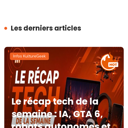
Les derniers articles
Infos KultureGeek
Le récap tech de la
semaine : IA, GTA 6,
robots autonomes et