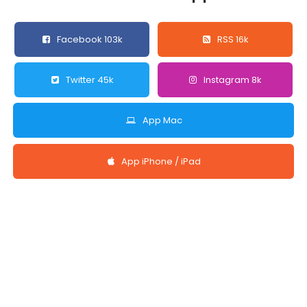
Facebook 103k
RSS 16k
Twitter 45k
Instagram 8k
App Mac
App iPhone / iPad