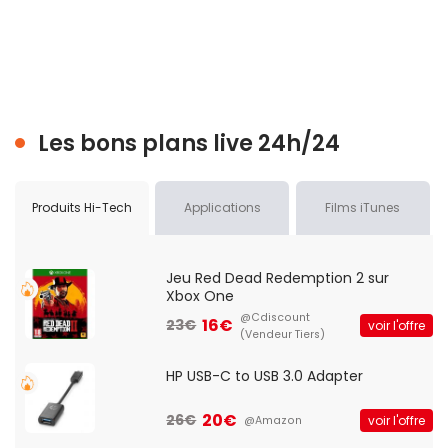
Les bons plans live 24h/24
Produits Hi-Tech
Applications
Films iTunes
Jeu Red Dead Redemption 2 sur
Xbox One
@Cdiscount
16€
23€
voir l'offre
(Vendeur Tiers)
HP USB-C to USB 3.0 Adapter
20€
26€
voir l'offre
@Amazon