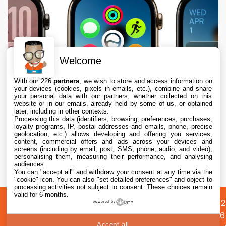
Welcome
With our 226
partners
, we wish to store and access information on
your devices (cookies, pixels in emails, etc.), combine and share
your personal data with our partners, whether collected on this
website or in our emails, already held by some of us, or obtained
later, including in other contexts.
Processing this data (identifiers, browsing, preferences, purchases,
loyalty programs, IP, postal addresses and emails, phone, precise
geolocation, etc.) allows developing and offering you services,
content, commercial offers and ads across your devices and
Apple envisage une refonte radicale de
screens (including by email, post, SMS, phone, audio, and video),
l’Apple Watch, dont des écrans ronds
personalising them, measuring their performance, and analysing
audiences.
You can "accept all" and withdraw your consent at any time via the
9 Aug. 2026 • 17:35
"cookie" icon
. You can also "set detailed preferences" and object to
processing activities not subject to consent. These choices remain
valid for 6 months.
A
Préférences
Confidentialité
© 2012
powered by
propos
cookies
2026
Accept all