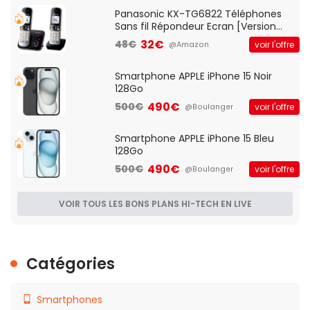
Qos)
Panasonic KX-TG6822 Téléphones
Sans fil Répondeur Ecran [Version
Française]
32€
48€
voir l'offre
@Amazon
Smartphone APPLE iPhone 15 Noir
128Go
490€
500€
voir l'offre
@Boulanger
Smartphone APPLE iPhone 15 Bleu
128Go
490€
500€
voir l'offre
@Boulanger
VOIR TOUS LES BONS PLANS HI-TECH EN LIVE
Catégories
Smartphones