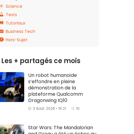
Science
Tests
Tutoriaux
Business Tech
Hors-Sujet
Les + partagés ce mois
Un robot humanoïde
s’effondre en pleine
démonstration de la
plateforme Qualcomm
Dragonwing IQ10
3 Août. 2026 • 15:21
10
Star Wars: The Mandalorian
and Grogu a été un échec au