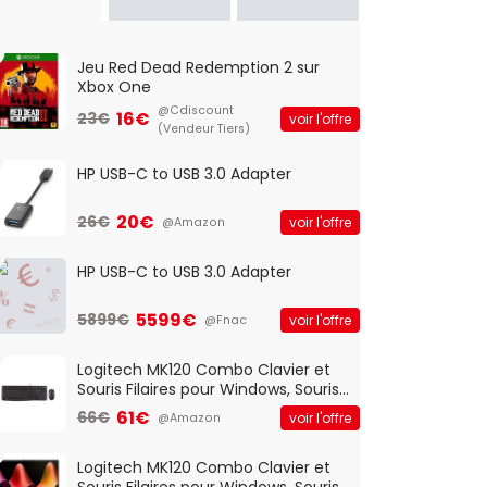
Jeu Red Dead Redemption 2 sur
Xbox One
@Cdiscount
16€
23€
voir l'offre
(Vendeur Tiers)
HP USB-C to USB 3.0 Adapter
20€
26€
voir l'offre
@Amazon
HP USB-C to USB 3.0 Adapter
5599€
5899€
voir l'offre
@Fnac
Logitech MK120 Combo Clavier et
Souris Filaires pour Windows, Souris
Optique Filaire, Connexion USB Plug
61€
66€
voir l'offre
@Amazon
And Play, Confortable, Taille
Standard, PC/Portable, Clavier
QWERTY UK - Noir
Logitech MK120 Combo Clavier et
Souris Filaires pour Windows, Souris