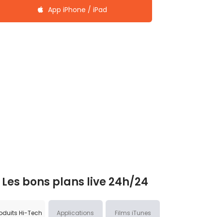
App iPhone / iPad
Les bons plans live 24h/24
oduits Hi-Tech
Applications
Films iTunes