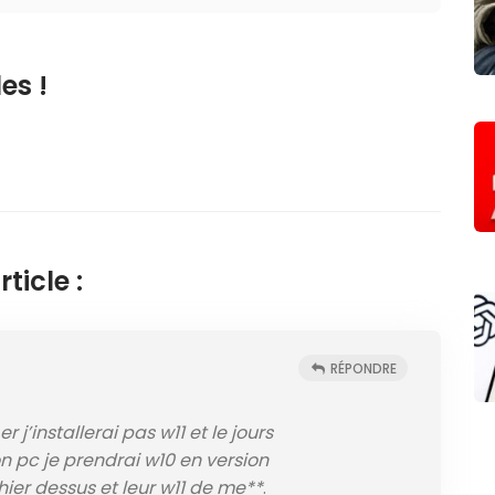
es !
ticle :
RÉPONDRE
er j’installerai pas w11 et le jours
on pc je prendrai w10 en version
hier dessus et leur w11 de me**
.