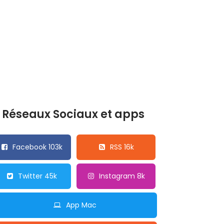
Réseaux Sociaux et apps
Facebook 103k
RSS 16k
Twitter 45k
Instagram 8k
App Mac