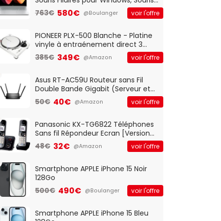
Optique Filaire, Connexion USB Plug
580€
763€
voir l'offre
@Boulanger
And Play, Confortable, Taille
Standard, PC/Portable, Clavier
QWERTY UK - Noir
PIONEER PLX-500 Blanche - Platine
vinyle à entraénement direct 3
vitesses (33-45-78 trs/min) avec
349€
385€
voir l'offre
@Amazon
pre-ampli intégré et port USB
Asus RT-AC59U Routeur sans Fil
Double Bande Gigabit (Serveur et
Client VPN, Triple Vlan, Mode Point
40€
50€
voir l'offre
@Amazon
d'accès et Bridge, contrôle
Parental, Qos)
Panasonic KX-TG6822 Téléphones
Sans fil Répondeur Ecran [Version
Française]
32€
48€
voir l'offre
@Amazon
Smartphone APPLE iPhone 15 Noir
128Go
490€
500€
voir l'offre
@Boulanger
Smartphone APPLE iPhone 15 Bleu