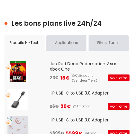
Les bons plans live 24h/24
Produits Hi-Tech
Applications
Films iTunes
Jeu Red Dead Redemption 2 sur
Xbox One
@Cdiscount
16€
23€
voir l'offre
(Vendeur Tiers)
HP USB-C to USB 3.0 Adapter
20€
26€
voir l'offre
@Amazon
HP USB-C to USB 3.0 Adapter
5599€
5899€
voir l'offre
@Fnac