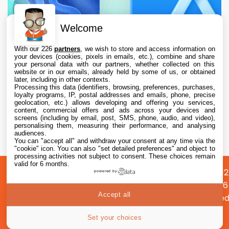
Welcome
With our 226
partners
, we wish to store and access information on
your devices (cookies, pixels in emails, etc.), combine and share
your personal data with our partners, whether collected on this
website or in our emails, already held by some of us, or obtained
later, including in other contexts.
Processing this data (identifiers, browsing, preferences, purchases,
loyalty programs, IP, postal addresses and emails, phone, precise
geolocation, etc.) allows developing and offering you services,
content, commercial offers and ads across your devices and
L’App Store est en panne pour plusieurs
screens (including by email, post, SMS, phone, audio, and video),
utilisateurs, selon Apple
personalising them, measuring their performance, and analysing
audiences.
You can "accept all" and withdraw your consent at any time via the
7 Aug. 2026 • 19:34
"cookie" icon
. You can also "set detailed preferences" and object to
processing activities not subject to consent. These choices remain
valid for 6 months.
A
Préférences
Confidentialité
© 2012
powered by
propos
cookies
2026
Accept all
i2CMed
|
Set your choices