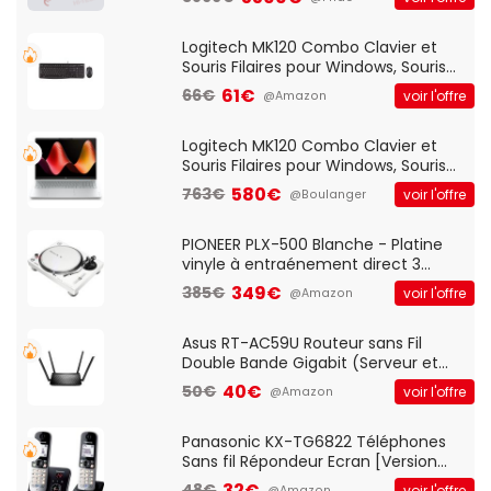
Logitech MK120 Combo Clavier et
Souris Filaires pour Windows, Souris
Optique Filaire, Connexion USB Plug
61€
66€
voir l'offre
@Amazon
And Play, Confortable, Taille
Standard, PC/Portable, Clavier
QWERTY UK - Noir
Logitech MK120 Combo Clavier et
Souris Filaires pour Windows, Souris
Optique Filaire, Connexion USB Plug
580€
763€
voir l'offre
@Boulanger
And Play, Confortable, Taille
Standard, PC/Portable, Clavier
QWERTY UK - Noir
PIONEER PLX-500 Blanche - Platine
vinyle à entraénement direct 3
vitesses (33-45-78 trs/min) avec
349€
385€
voir l'offre
@Amazon
pre-ampli intégré et port USB
Asus RT-AC59U Routeur sans Fil
Double Bande Gigabit (Serveur et
Client VPN, Triple Vlan, Mode Point
40€
50€
voir l'offre
@Amazon
d'accès et Bridge, contrôle Parental,
Qos)
Panasonic KX-TG6822 Téléphones
Sans fil Répondeur Ecran [Version
Française]
32€
48€
voir l'offre
@Amazon