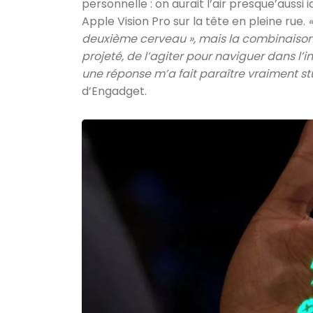
personnelle : on aurait l’air presque’aussi 
Apple Vision Pro sur la tête en pleine rue.
deuxième cerveau », mais la combinaison d
projeté, de l’agiter pour naviguer dans l’i
une réponse m’a fait paraître vraiment st
d’Engadget.