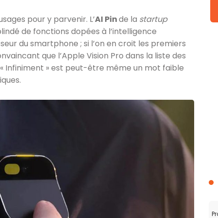
 usages pour y parvenir. L’
AI Pin
de la
startup
lindé de fonctions dopées à l’intelligence
seur du smartphone ; si l’on en croit les premiers
onvaincant que l’Apple Vision Pro dans la liste des
« Infiniment » est peut-être même un mot faible
iques.
Pr