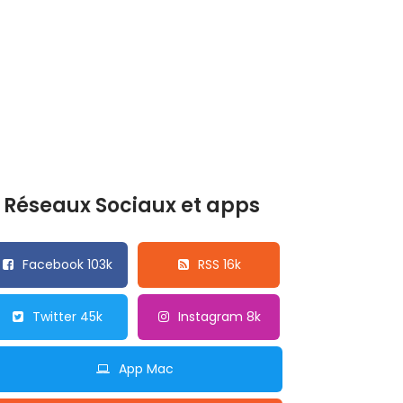
Réseaux Sociaux et apps
Facebook 103k
RSS 16k
Twitter 45k
Instagram 8k
App Mac