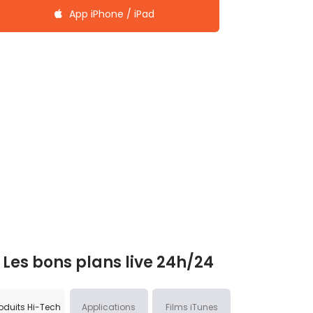
App iPhone / iPad
Les bons plans live 24h/24
oduits Hi-Tech
Applications
Films iTunes