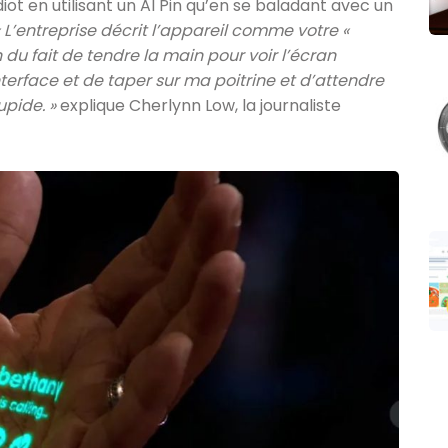
idiot en utilisant un AI Pin qu’en se baladant avec un
« L’entreprise décrit l’appareil comme votre «
u fait de tendre la main pour voir l’écran
nterface et de taper sur ma poitrine et d’attendre
upide. »
explique Cherlynn Low, la journaliste