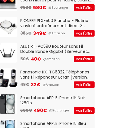
Optique Filaire, Connexion USB Plug
580€
763€
voir l'offre
@Boulanger
And Play, Confortable, Taille
Standard, PC/Portable, Clavier
QWERTY UK - Noir
PIONEER PLX-500 Blanche - Platine
vinyle à entraénement direct 3
vitesses (33-45-78 trs/min) avec
349€
385€
voir l'offre
@Amazon
pre-ampli intégré et port USB
Asus RT-AC59U Routeur sans Fil
Double Bande Gigabit (Serveur et
Client VPN, Triple Vlan, Mode Point
40€
50€
voir l'offre
@Amazon
d'accès et Bridge, contrôle
Parental, Qos)
Panasonic KX-TG6822 Téléphones
Sans fil Répondeur Ecran [Version
Française]
32€
48€
voir l'offre
@Amazon
Smartphone APPLE iPhone 15 Noir
128Go
490€
500€
voir l'offre
@Boulanger
Smartphone APPLE iPhone 15 Bleu