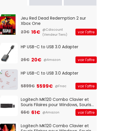
Jeu Red Dead Redemption 2 sur
Xbox One
@Cdiscount
16€
23€
voir l'offre
(Vendeur Tiers)
HP USB-C to USB 3.0 Adapter
20€
26€
voir l'offre
@Amazon
HP USB-C to USB 3.0 Adapter
5599€
5899€
voir l'offre
@Fnac
Logitech MK120 Combo Clavier et
Souris Filaires pour Windows, Souris
Optique Filaire, Connexion USB Plug
61€
66€
voir l'offre
@Amazon
And Play, Confortable, Taille
Standard, PC/Portable, Clavier
QWERTY UK - Noir
Logitech MK120 Combo Clavier et
Souris Filaires pour Windows, Souris