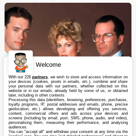
Welcome
With our 226
partners
, we wish to store and access information on
your devices (cookies, pixels in emails, etc.), combine and share
your personal data with our partners, whether collected on this
website or in our emails, already held by some of us, or obtained
later, including in other contexts.
Processing this data (identifiers, browsing, preferences, purchases,
loyalty programs, IP, postal addresses and emails, phone, precise
geolocation, etc.) allows developing and offering you services,
content, commercial offers and ads across your devices and
Apple TV abandonne le projet de série Le
screens (including by email, post, SMS, phone, audio, and video),
Bûcher des Vanités après des désaccords
personalising them, measuring their performance, and analysing
audiences.
créatifs
You can "accept all" and withdraw your consent at any time via the
6 Aug. 2026 • 17:20