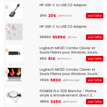
HP USB-C to USB 3.0 Adapter
20€
26€
voir l'offre
@Amazon
HP USB-C to USB 3.0 Adapter
5599€
5899€
voir l'offre
@Fnac
Logitech MK120 Combo Clavier et
Souris Filaires pour Windows, Souris
Optique Filaire, Connexion USB Plug
61€
66€
voir l'offre
@Amazon
And Play, Confortable, Taille
Standard, PC/Portable, Clavier
QWERTY UK - Noir
Logitech MK120 Combo Clavier et
Souris Filaires pour Windows, Souris
Optique Filaire, Connexion USB Plug
580€
763€
voir l'offre
@Boulanger
And Play, Confortable, Taille
Standard, PC/Portable, Clavier
QWERTY UK - Noir
PIONEER PLX-500 Blanche - Platine
vinyle à entraénement direct 3
vitesses (33-45-78 trs/min) avec
349€
385€
voir l'offre
@Amazon
pre-ampli intégré et port USB