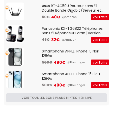
Asus RT-AC59U Routeur sans Fil
Double Bande Gigabit (Serveur et
Client VPN, Triple Vlan, Mode Point
40€
50€
voir l'offre
@Amazon
d'accès et Bridge, contrôle Parental,
Qos)
Panasonic KX-TG6822 Téléphones
Sans fil Répondeur Ecran [Version
Française]
32€
48€
voir l'offre
@Amazon
Smartphone APPLE iPhone 15 Noir
128Go
490€
500€
voir l'offre
@Boulanger
Smartphone APPLE iPhone 15 Bleu
128Go
490€
500€
voir l'offre
@Boulanger
VOIR TOUS LES BONS PLANS HI-TECH EN LIVE