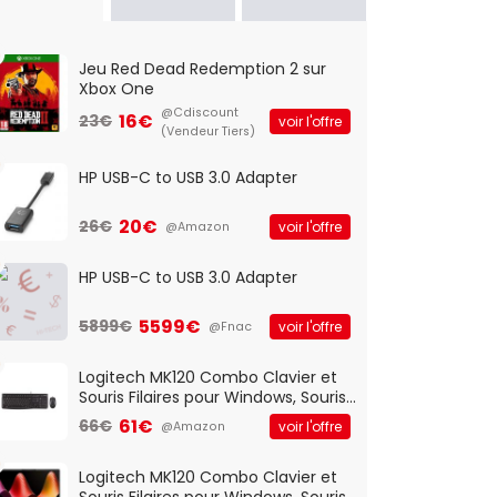
Jeu Red Dead Redemption 2 sur
Xbox One
@Cdiscount
16€
23€
voir l'offre
(Vendeur Tiers)
HP USB-C to USB 3.0 Adapter
20€
26€
voir l'offre
@Amazon
HP USB-C to USB 3.0 Adapter
5599€
5899€
voir l'offre
@Fnac
Logitech MK120 Combo Clavier et
Souris Filaires pour Windows, Souris
Optique Filaire, Connexion USB Plug
61€
66€
voir l'offre
@Amazon
And Play, Confortable, Taille
Standard, PC/Portable, Clavier
QWERTY UK - Noir
Logitech MK120 Combo Clavier et
Souris Filaires pour Windows, Souris