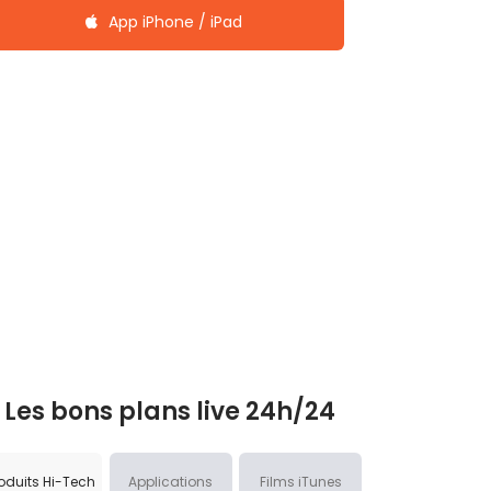
App iPhone / iPad
Les bons plans live 24h/24
oduits Hi-Tech
Applications
Films iTunes