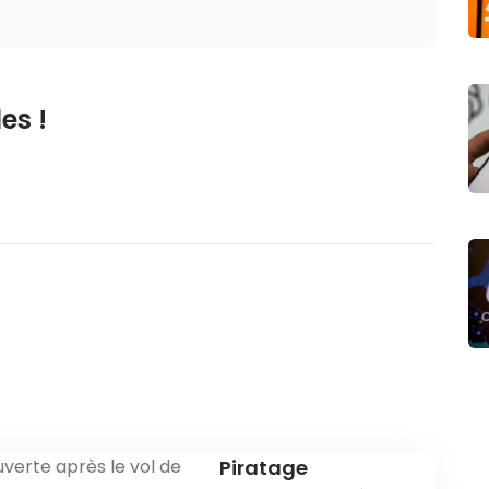
es !
Piratage