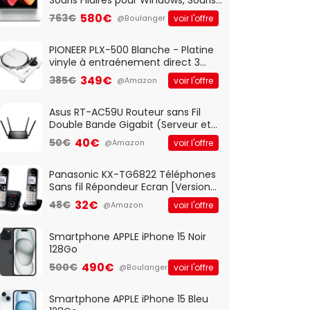
Optique Filaire, Connexion USB Plug
580€
763€
voir l'offre
@Boulanger
And Play, Confortable, Taille
Standard, PC/Portable, Clavier
QWERTY UK - Noir
PIONEER PLX-500 Blanche - Platine
vinyle à entraénement direct 3
vitesses (33-45-78 trs/min) avec
349€
385€
voir l'offre
@Amazon
pre-ampli intégré et port USB
Asus RT-AC59U Routeur sans Fil
Double Bande Gigabit (Serveur et
Client VPN, Triple Vlan, Mode Point
40€
50€
voir l'offre
@Amazon
d'accès et Bridge, contrôle
Parental, Qos)
Panasonic KX-TG6822 Téléphones
Sans fil Répondeur Ecran [Version
Française]
32€
48€
voir l'offre
@Amazon
Smartphone APPLE iPhone 15 Noir
128Go
490€
500€
voir l'offre
@Boulanger
Smartphone APPLE iPhone 15 Bleu