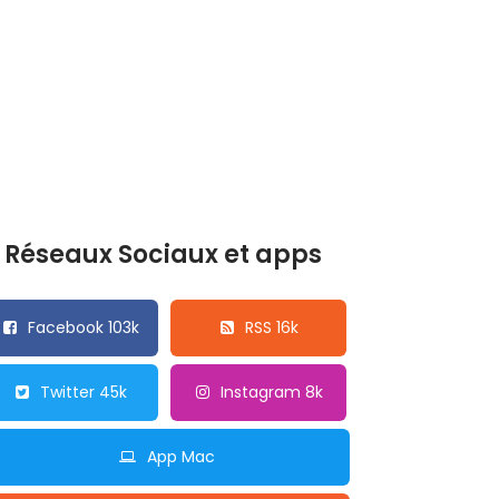
Réseaux Sociaux et apps
Facebook 103k
RSS 16k
Twitter 45k
Instagram 8k
App Mac